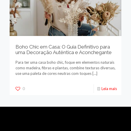
Boho Chic em Casa: O Guia Definitivo para
uma Decoração Autêntica e Aconchegante
Para ter uma casa boho chic, foque em elementos naturais
como madeira, fibras e plantas, combine texturas diversas,
use uma paleta de cores neutras com toques
[…]
0
Leia mais