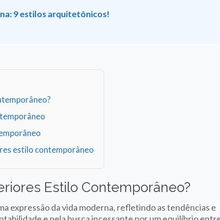
na: 9 estilos arquitetônicos!
Contemporâneo?
ontemporâneo
ntemporâneo
ores estilo contemporâneo
eriores Estilo Contemporâneo?
ma expressão da vida moderna, refletindo as tendências e
ptabilidade e pela busca incessante por um equilíbrio entr