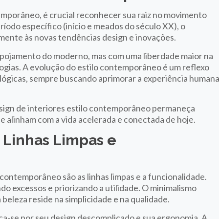
temporâneo, é crucial reconhecer sua raiz no movimento
odo específico (início e meados do século XX), o
ente às novas tendências design e inovações.
despojamento do moderno, mas com uma liberdade maior na
logias. A evolução do estilo contemporâneo é um reflexo
ológicas, sempre buscando aprimorar a experiência human
sign de interiores estilo contemporâneo permaneça
e alinham com a vida acelerada e conectada de hoje.
: Linhas Limpas e
 contemporâneo são as linhas limpas e a funcionalidade.
do excessos e priorizando a utilidade. O minimalismo
beleza reside na simplicidade e na qualidade.
ca-se por seu design descomplicado e sua ergonomia. A