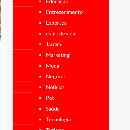
Educação
no Brasil e
no mundo.
Entretenimento
Nosso
objetivo é
Esportes
fornecer
notícias
estilo de vida
precisas,
imparciais
Jardim
e
atualizadas,
Marketing
abrangendo
uma ampla
Moda
gama de
categorias,
Negócios
incluindo
política,
Nótícias
economia,
tecnologia,
Pet
esportes,
cultura e
Saúde
muito mais.
Tecnologia