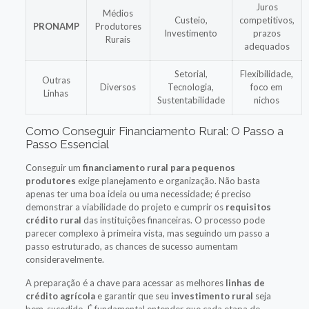
Juros
Médios
Custeio,
competitivos,
PRONAMP
Produtores
Investimento
prazos
Rurais
adequados
Setorial,
Flexibilidade,
Outras
Diversos
Tecnologia,
foco em
Linhas
Sustentabilidade
nichos
Como Conseguir Financiamento Rural: O Passo a
Passo Essencial
Conseguir um
financiamento rural para pequenos
produtores
exige planejamento e organização. Não basta
apenas ter uma boa ideia ou uma necessidade; é preciso
demonstrar a viabilidade do projeto e cumprir os
requisitos
crédito rural
das instituições financeiras. O processo pode
parecer complexo à primeira vista, mas seguindo um passo a
passo estruturado, as chances de sucesso aumentam
consideravelmente.
A preparação é a chave para acessar as melhores
linhas de
crédito agrícola
e garantir que seu
investimento rural
seja
bem-sucedido. É fundamental entender que cada etapa do