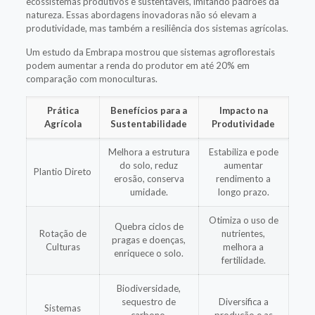
ecossistemas produtivos e sustentáveis, imitando padrões da
natureza. Essas abordagens inovadoras não só elevam a
produtividade, mas também a resiliência dos sistemas agrícolas.
Um estudo da Embrapa mostrou que sistemas agroflorestais
podem aumentar a renda do produtor em até 20% em
comparação com monoculturas.
Prática
Benefícios para a
Impacto na
Agrícola
Sustentabilidade
Produtividade
Melhora a estrutura
Estabiliza e pode
do solo, reduz
aumentar
Plantio Direto
erosão, conserva
rendimento a
umidade.
longo prazo.
Otimiza o uso de
Quebra ciclos de
Rotação de
nutrientes,
pragas e doenças,
Culturas
melhora a
enriquece o solo.
fertilidade.
Biodiversidade,
sequestro de
Diversifica a
Sistemas
carbono,
produção e as