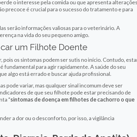
 perde o interesse pela comida ou que apresenta alteraçõe
ão precoce é crucial para o sucesso do tratamento e para
as serão informações valiosas para o veterinário. A
ferença na vida do seu pequeno amigo.
ficar um Filhote Doente
, pois os sintomas podem ser sutis no início. Contudo, esta
s é fundamental para agir rapidamente. A saúde do seu
e algo está errado e buscar ajuda profissional.
as pode variar, mas qualquer sinal incomum deve ser
s indicadores de que seu filhote pode estar precisando de
nta “
sintomas de doença em filhotes de cachorro o que
er a dor ou o desconforto, por isso, a vigilância