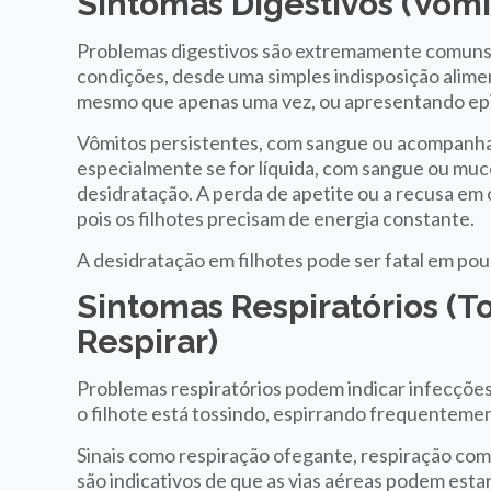
Sintomas Digestivos (Vômit
Problemas digestivos são extremamente comuns e
condições, desde uma simples indisposição alime
mesmo que apenas uma vez, ou apresentando ep
Vômitos persistentes, com sangue ou acompanhado
especialmente se for líquida, com sangue ou muco
desidratação. A perda de apetite ou a recusa e
pois os filhotes precisam de energia constante.
A desidratação em filhotes pode ser fatal em pou
Sintomas Respiratórios (To
Respirar)
Problemas respiratórios podem indicar infecções 
o filhote está tossindo, espirrando frequentement
Sinais como respiração ofegante, respiração com
são indicativos de que as vias aéreas podem es