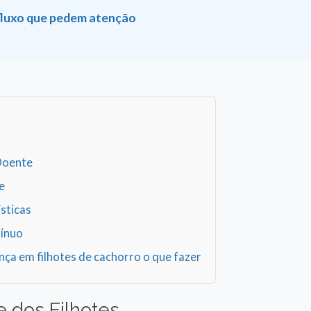
refluxo que pedem atenção
 Doente
e
sticas
tínuo
ça em filhotes de cachorro o que fazer
 dos Filhotes