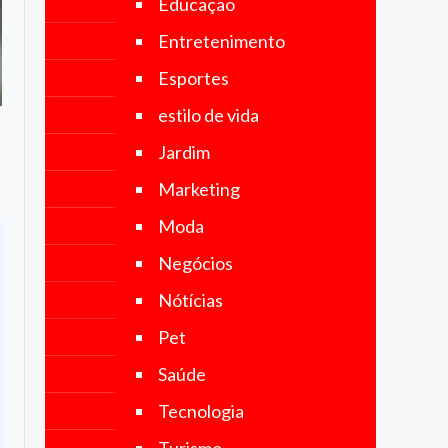
Educação
no Brasil e
no mundo.
Entretenimento
Nosso
objetivo é
Esportes
fornecer
notícias
estilo de vida
precisas,
imparciais
Jardim
e
atualizadas,
Marketing
abrangendo
uma ampla
Moda
gama de
categorias,
Negócios
incluindo
política,
Nótícias
economia,
tecnologia,
Pet
esportes,
cultura e
Saúde
muito mais.
Tecnologia