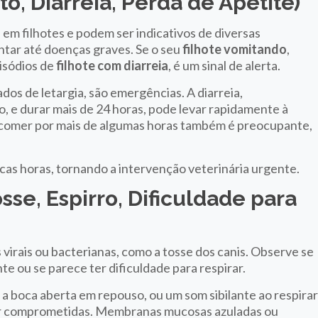
o, Diarreia, Perda de Apetite)
m filhotes e podem ser indicativos de diversas
ntar até doenças graves. Se o seu
filhote vomitando
,
isódios de
filhote com diarreia
, é um sinal de alerta.
s de letargia, são emergências. A diarreia,
, e durar mais de 24 horas, pode levar rapidamente à
m comer por mais de algumas horas também é preocupante,
cas horas, tornando a intervenção veterinária urgente.
sse, Espirro, Dificuldade para
virais ou bacterianas, como a tosse dos canis. Observe se
e ou se parece ter dificuldade para respirar.
 a boca aberta em repouso, ou um som sibilante ao respira
tar comprometidas. Membranas mucosas azuladas ou