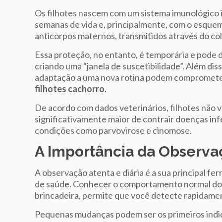
Os filhotes nascem com um sistema imunológico i
semanas de vida e, principalmente, com o esque
anticorpos maternos, transmitidos através do colo
Essa proteção, no entanto, é temporária e pode d
criando uma “janela de suscetibilidade”. Além di
adaptação a uma nova rotina podem comprometer
filhotes cachorro
.
De acordo com dados veterinários, filhotes não
significativamente maior de contrair doenças in
condições como parvovirose e cinomose.
A Importância da Observaç
A observação atenta e diária é a sua principal 
de saúde. Conhecer o comportamento normal do se
brincadeira, permite que você detecte rapidame
Pequenas mudanças podem ser os primeiros indic