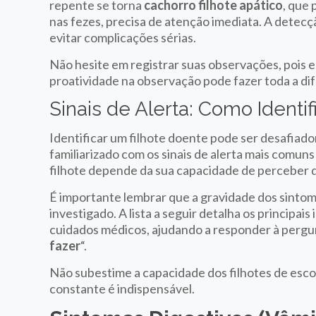
repente se torna
cachorro filhote apático
, que
nas fezes, precisa de atenção imediata. A detecç
evitar complicações sérias.
Não hesite em registrar suas observações, pois el
proatividade na observação pode fazer toda a di
Sinais de Alerta: Como Identi
Identificar um filhote doente pode ser desafiador
familiarizado com os sinais de alerta mais comun
filhote depende da sua capacidade de perceber qu
É importante lembrar que a gravidade dos sintom
investigado. A lista a seguir detalha os principai
cuidados médicos, ajudando a responder à pergu
fazer
“.
Não subestime a capacidade dos filhotes de escond
constante é indispensável.