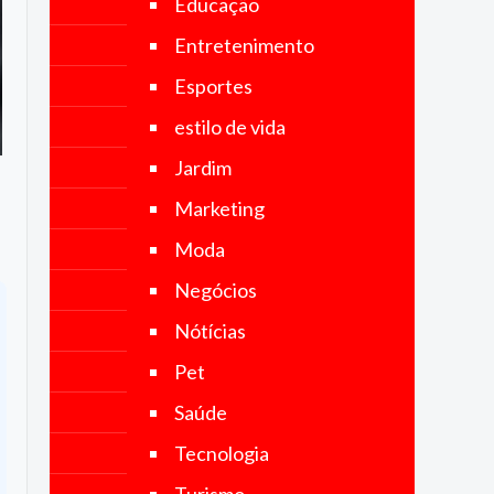
Educação
no Brasil e
no mundo.
Entretenimento
Nosso
objetivo é
Esportes
fornecer
notícias
estilo de vida
precisas,
imparciais
Jardim
e
atualizadas,
Marketing
abrangendo
uma ampla
Moda
gama de
categorias,
Negócios
incluindo
política,
Nótícias
economia,
tecnologia,
Pet
esportes,
cultura e
Saúde
muito mais.
Tecnologia