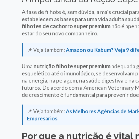
A fase de filhote é, sem dúvida, a mais crucial p
estabelecem as bases para uma vida adulta saudáv
filhotes de cachorro super premium
não é apena
estar do seu novo companheiro.
📌 Veja também:
Amazon ou Kabum? Veja 9 difer
Uma
nutrição filhote super premium
adequada ga
esquelético até o imunológico, se desenvolvam p
na energia, na pelagem, na saúde digestiva e na
futuros. De acordo com a American Veterinary M
de crescimento é fundamental para prevenir doe
📌 Veja também:
As Melhores Agências de Marke
Empresários
Por que a nutrição é vital 