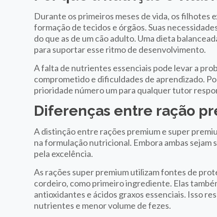
Durante os primeiros meses de vida, os filhote
formação de tecidos e órgãos. Suas necessidades
do que as de um cão adulto. Uma dieta balanceada
para suportar esse ritmo de desenvolvimento.
A falta de nutrientes essenciais pode levar a pr
comprometido e dificuldades de aprendizado. Por
prioridade número um para qualquer tutor respo
Diferenças entre ração 
A distinção entre rações premium e super premiu
na formulação nutricional. Embora ambas sejam s
pela excelência.
As rações super premium utilizam fontes de prote
cordeiro, como primeiro ingrediente. Elas també
antioxidantes e ácidos graxos essenciais. Isso re
nutrientes e menor volume de fezes.