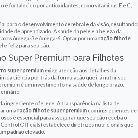
o é fortalecido por antioxidantes, como vitaminas E e C,
al para o desenvolvimento cerebral e da visão, resultando
idade de aprendizado. A saúde da pele e a beleza da
graxos ômega-3 e ômega-6. Optar por uma
ração filhote
 e feliz para seu cão.
o Super Premium para Filhotes
rro super premium
exige atenção aos detalhes da
m da ciência por trás da formulação que irá nutrir seu
 premium é um investimento na saúde de longo prazo,
erinário.
da ingrediente oferece. A transparência na lista de
izar uma
ração filhote super premium
com ingredientes de
rosos é essencial para assegurar que seu cão receba o
ontrol Officials) estabelece diretrizes nutricionais que
um padrão elevado.