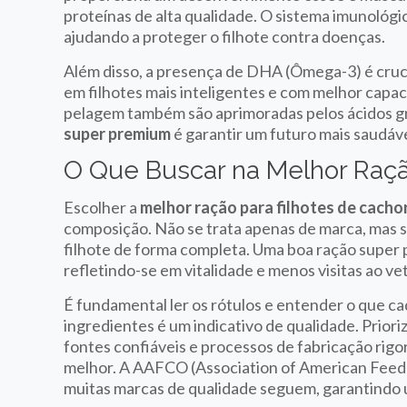
proteínas de alta qualidade. O sistema imunológic
ajudando a proteger o filhote contra doenças.
Além disso, a presença de DHA (Ômega-3) é cruci
em filhotes mais inteligentes e com melhor capac
pelagem também são aprimoradas pelos ácidos 
super premium
é garantir um futuro mais saudável
O Que Buscar na Melhor Raçã
Escolher a
melhor ração para filhotes de cacho
composição. Não se trata apenas de marca, mas si
filhote de forma completa. Uma boa ração super
refletindo-se em vitalidade e menos visitas ao vet
É fundamental ler os rótulos e entender o que ca
ingredientes é um indicativo de qualidade. Prior
fontes confiáveis e processos de fabricação rigo
melhor. A AAFCO (Association of American Feed C
muitas marcas de qualidade seguem, garantindo 