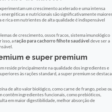
s experimentam um crescimento acelerado e uma intensa
 energéticas e nutricionais são significativamente maiore
 e rica em nutrientes de alta qualidade é indispensável
oblemas de crescimento, ossos fracos, sistema imunológico
 isso, a
ração para cachorro filhote saudável
deve ser a
nsável.
premium e super premium
m reside principalmente na qualidade dos ingredientes e
uperiores às rações standard, a super premium se destaca
ína de alto valor biológico, como carne de frango, peixe o
m contêm ingredientes funcionais, como prebióticos,
sulta em maior digestibilidade, melhor absorção de