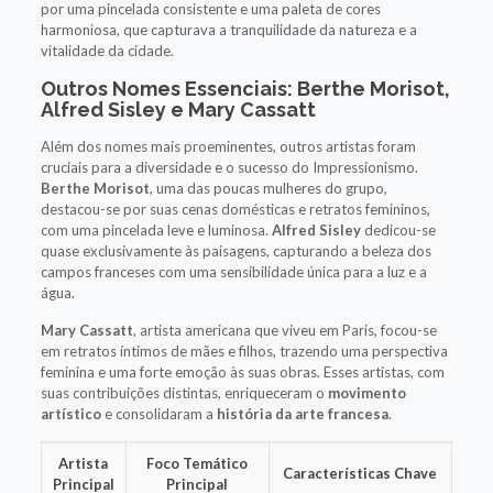
por uma pincelada consistente e uma paleta de cores
harmoniosa, que capturava a tranquilidade da natureza e a
vitalidade da cidade.
Outros Nomes Essenciais: Berthe Morisot,
Alfred Sisley e Mary Cassatt
Além dos nomes mais proeminentes, outros artistas foram
cruciais para a diversidade e o sucesso do Impressionismo.
Berthe Morisot
, uma das poucas mulheres do grupo,
destacou-se por suas cenas domésticas e retratos femininos,
com uma pincelada leve e luminosa.
Alfred Sisley
dedicou-se
quase exclusivamente às paisagens, capturando a beleza dos
campos franceses com uma sensibilidade única para a luz e a
água.
Mary Cassatt
, artista americana que viveu em Paris, focou-se
em retratos íntimos de mães e filhos, trazendo uma perspectiva
feminina e uma forte emoção às suas obras. Esses artistas, com
suas contribuições distintas, enriqueceram o
movimento
artístico
e consolidaram a
história da arte francesa
.
Artista
Foco Temático
Características Chave
Principal
Principal