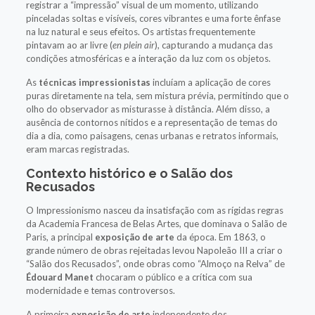
registrar a “impressão” visual de um momento, utilizando
pinceladas soltas e visíveis, cores vibrantes e uma forte ênfase
na luz natural e seus efeitos. Os artistas frequentemente
pintavam ao ar livre (
en plein air
), capturando a mudança das
condições atmosféricas e a interação da luz com os objetos.
As
técnicas impressionistas
incluíam a aplicação de cores
puras diretamente na tela, sem mistura prévia, permitindo que o
olho do observador as misturasse à distância. Além disso, a
ausência de contornos nítidos e a representação de temas do
dia a dia, como paisagens, cenas urbanas e retratos informais,
eram marcas registradas.
Contexto histórico e o Salão dos
Recusados
O Impressionismo nasceu da insatisfação com as rígidas regras
da Academia Francesa de Belas Artes, que dominava o Salão de
Paris, a principal
exposição de arte
da época. Em 1863, o
grande número de obras rejeitadas levou Napoleão III a criar o
“Salão dos Recusados”, onde obras como “Almoço na Relva” de
Édouard Manet
chocaram o público e a crítica com sua
modernidade e temas controversos.
A primeira
exposição de arte
independente dos