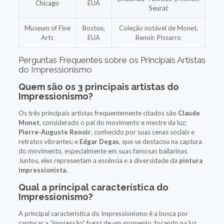
Chicago
EUA
Seurat
Museum of Fine
Boston,
Coleção notável de Monet,
Arts
EUA
Renoir, Pissarro
Perguntas Frequentes sobre os Principais Artistas
do Impressionismo
Quem são os 3 principais artistas do
Impressionismo?
Os três principais artistas frequentemente citados são
Claude
Monet
, considerado o pai do movimento e mestre da luz;
Pierre-Auguste Renoir
, conhecido por suas cenas sociais e
retratos vibrantes; e
Edgar Degas
, que se destacou na captura
do movimento, especialmente em suas famosas bailarinas.
Juntos, eles representam a essência e a diversidade da
pintura
impressionista
.
Qual a principal característica do
Impressionismo?
A principal característica do Impressionismo é a busca por
capturar a “impressão” fugaz de um momento, focando na luz