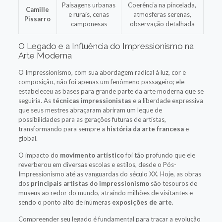
Paisagens urbanas
Coerência na pincelada,
Camille
e rurais, cenas
atmosferas serenas,
Pissarro
camponesas
observação detalhada
O Legado e a Influência do Impressionismo na
Arte Moderna
O Impressionismo, com sua abordagem radical à luz, cor e
composição, não foi apenas um fenômeno passageiro; ele
estabeleceu as bases para grande parte da arte moderna que se
seguiria. As
técnicas impressionistas
e a liberdade expressiva
que seus mestres abraçaram abriram um leque de
possibilidades para as gerações futuras de artistas,
transformando para sempre a
história da arte francesa
e
global.
O impacto do
movimento artístico
foi tão profundo que ele
reverberou em diversas escolas e estilos, desde o Pós-
Impressionismo até as vanguardas do século XX. Hoje, as obras
dos
principais artistas do impressionismo
são tesouros de
museus ao redor do mundo, atraindo milhões de visitantes e
sendo o ponto alto de inúmeras
exposições de arte
.
Compreender seu legado é fundamental para traçar a evolução