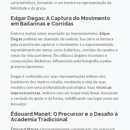
característicos, tornando-o um mestre na representação da
felicidade e da graça.
Edgar Degas: A Captura do Movimento
em Bailarinas e Corridas
Embora muitas vezes associado ao Impressionismo,
Edgar
Degas
preferia ser chamado de realista. Sua obra se destaca
pela maestria em capturar o movimento e a espontaneidade,
especialmente em temas como bailarinas, corridas de cavalos e
cenas da vida parisiense. Ele utilizava ângulos incomuns e
composições dinâmicas, influenciado pela fotografia e pelas
gravuras japonesas.
Degas é conhecido por suas representações íntimas dos
bastidores dos teatros e balés, revelando a vida de suas
modelos com uma profundidade psicológica. Suas
técnicas
impressionistas
, embora com um toque mais linear, buscavam
a verdade do gesto e da forma, solidificando seu lugar como um
inovador.
Édouard Manet: O Precursor e o Desafio à
Academia Tradicional
Édouard Manet
é frequentemente considerado um precursor