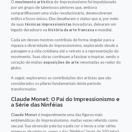
O
movimento artístico
do Impressionismo foi impulsionado
por um grupo de talentosos pintores que, embora
compartilhassem uma visão revolucionária, desenvolveram
estilos e focos únicos. Eles desafiaram o status quo e, por meio
de suas
técnicas impressionistas
inovadoras, deixaram um
legado duradouro na
história da arte francesa
e mundial.
Cada um desses mestres contribuiu de forma singular para a
riqueza e diversidade do Impressionismo, explorando desde a
paisagem e a vida cotidiana até o retrato e a representação do
movimento. Suas obras continuam a fascinar e inspirar, sendo o
coração de muitas
exposições de arte
renomadas ao redor do
globo.
A seguir, exploramos as contribuições dos artistas que são
considerados os pilares fundamentais deste período
transformador.
Claude Monet: O Pai do Impressionismo e
a Série das Ninféias
Claude Monet
é inegavelmente uma das figuras mais
emblemáticas do Impressionismo, muitas vezes referido como
seu pai. Sua obsessão pela luz e pela cor o levou a criar séries
extensas de pinturas, como a das “Ninféias” (mais de 250 telas),