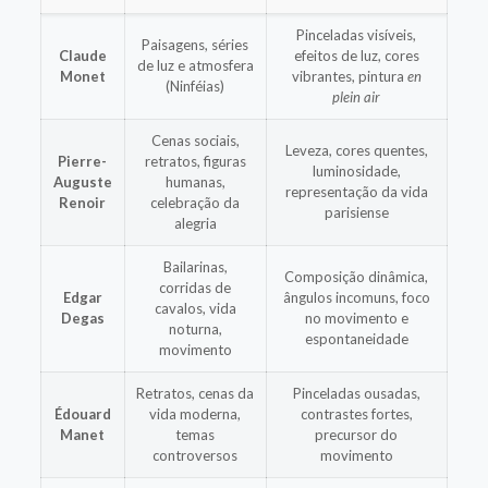
Pinceladas visíveis,
Paisagens, séries
Claude
efeitos de luz, cores
de luz e atmosfera
Monet
vibrantes, pintura
en
(Ninféias)
plein air
Cenas sociais,
Leveza, cores quentes,
Pierre-
retratos, figuras
luminosidade,
Auguste
humanas,
representação da vida
Renoir
celebração da
parisiense
alegria
Bailarinas,
Composição dinâmica,
corridas de
Edgar
ângulos incomuns, foco
cavalos, vida
Degas
no movimento e
noturna,
espontaneidade
movimento
Retratos, cenas da
Pinceladas ousadas,
Édouard
vida moderna,
contrastes fortes,
Manet
temas
precursor do
controversos
movimento