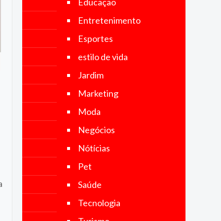
Educação
no Brasil e
no mundo.
Entretenimento
Nosso
objetivo é
Esportes
fornecer
notícias
estilo de vida
precisas,
imparciais
Jardim
e
atualizadas,
Marketing
abrangendo
uma ampla
Moda
gama de
categorias,
Negócios
incluindo
política,
Nótícias
economia,
tecnologia,
Pet
esportes,
cultura e
a
Saúde
muito mais.
Tecnologia