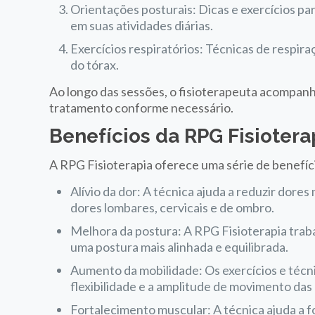
Orientações posturais: Dicas e exercícios p
em suas atividades diárias.
Exercícios respiratórios: Técnicas de respir
do tórax.
Ao longo das sessões, o fisioterapeuta acompanh
tratamento conforme necessário.
Benefícios da RPG Fisiotera
A RPG Fisioterapia oferece uma série de benefíci
Alívio da dor: A técnica ajuda a reduzir dore
dores lombares, cervicais e de ombro.
Melhora da postura: A RPG Fisioterapia traba
uma postura mais alinhada e equilibrada.
Aumento da mobilidade: Os exercícios e técn
flexibilidade e a amplitude de movimento das 
Fortalecimento muscular: A técnica ajuda a f