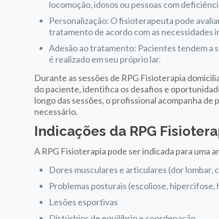
locomoção, idosos ou pessoas com deficiênci
Personalização: O fisioterapeuta pode avalia
tratamento de acordo com as necessidades in
Adesão ao tratamento: Pacientes tendem a s
é realizado em seu próprio lar.
Durante as sessões de RPG Fisioterapia domiciliar
do paciente, identifica os desafios e oportunida
longo das sessões, o profissional acompanha de 
necessário.
Indicações da RPG Fisiotera
A RPG Fisioterapia pode ser indicada para uma a
Dores musculares e articulares (dor lombar, c
Problemas posturais (escoliose, hipercifose, 
Lesões esportivas
Distúrbios de equilíbrio e coordenação