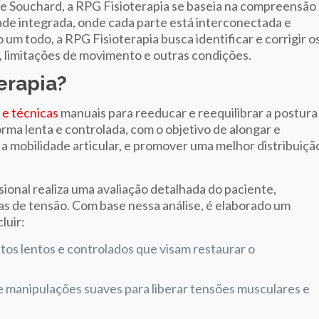
pe Souchard, a RPG Fisioterapia se baseia na compreensão
e integrada, onde cada parte está interconectada e
m todo, a RPG Fisioterapia busca identificar e corrigir o
, limitações de movimento e outras condições.
erapia?
s e técnicas
manuais para reeducar e reequilibrar a postura
orma lenta e controlada, com o objetivo de alongar e
e a mobilidade articular, e promover uma melhor distribuiçã
sional realiza uma avaliação detalhada do paciente,
reas de tensão. Com base nessa análise, é elaborado um
luir:
os lentos e controlados que visam restaurar o
 manipulações suaves para liberar tensões musculares e