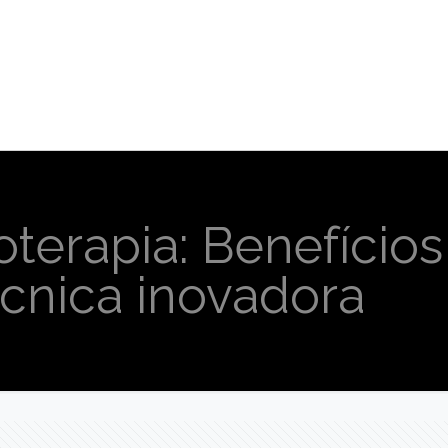
oterapia: Benefício
écnica inovadora