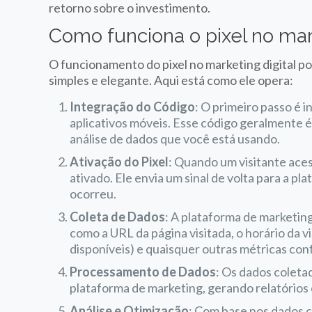
retorno sobre o investimento.
Como funciona o pixel no mark
O funcionamento do pixel no marketing digital p
simples e elegante. Aqui está como ele opera:
Integração do Código
: O primeiro passo é i
aplicativos móveis. Esse código geralmente 
análise de dados que você está usando.
Ativação do Pixel
: Quando um visitante aces
ativado. Ele envia um sinal de volta para a p
ocorreu.
Coleta de Dados
: A plataforma de marketing
como a URL da página visitada, o horário da v
disponíveis) e quaisquer outras métricas con
Processamento de Dados
: Os dados coleta
plataforma de marketing, gerando relatórios e
Análise e Otimização
: Com base nos dados c