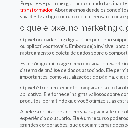
Prepare-se para mergulhar no mundo fascinante 
transformador
. Abordaremos desde os conceitos
saia deste artigo com uma compreensão sólida e 
o que é pixel no marketing dig
O pixel no marketing digital é um pequeno snippe
ou aplicativos móveis. Embora seja invisível para
rastreamento e coleta de dados sobre o comport
Esse código único age como um sinal, enviando i
sistema de análise de dados associado. Ele perm
importantes, como visualizações de página, cliq
O pixel é frequentemente comparado a um farol di
aplicativo. Ele fornece insights valiosos sobre 
produtos, permitindo que você otimize suas estr
A beleza do pixel reside em sua capacidade de co
experiência do usuário. Ele é um recurso podero
grandes corporações, que desejam tomar decisõ