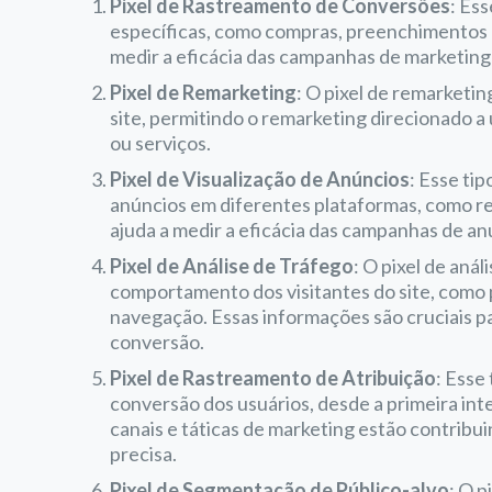
Pixel de Rastreamento de Conversões
: Es
específicas, como compras, preenchimentos d
medir a eficácia das campanhas de marketing e
Pixel de Remarketing
: O pixel de remarketin
site, permitindo o remarketing direcionado 
ou serviços.
Pixel de Visualização de Anúncios
: Esse tip
anúncios em diferentes plataformas, como rede
ajuda a medir a eficácia das campanhas de an
Pixel de Análise de Tráfego
: O pixel de aná
comportamento dos visitantes do site, como p
navegação. Essas informações são cruciais pa
conversão.
Pixel de Rastreamento de Atribuição
: Esse
conversão dos usuários, desde a primeira inte
canais e táticas de marketing estão contribu
precisa.
Pixel de Segmentação de Público-alvo
: O 