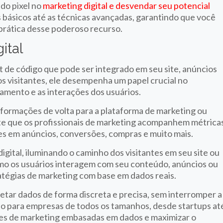
do pixel no
marketing digital e desvendar seu potencial
 básicos até as técnicas avançadas, garantindo que você
prática desse poderoso recurso.
ital
t de código que pode ser integrado em seu site, anúncios
 os visitantes, ele desempenha um papel crucial no
amento e as interações dos usuários.
nformações de volta para a plataforma de marketing ou
ite que os profissionais de marketing acompanhem métrica
ues em anúncios, conversões, compras e muito mais.
gital, iluminando o caminho dos visitantes em seu site ou
como os usuários interagem com seu conteúdo, anúncios ou
atégias de marketing com base em dados reais.
letar dados de forma discreta e precisa, sem interromper a
so para empresas de todos os tamanhos, desde startups at
es de marketing embasadas em dados e maximizar o