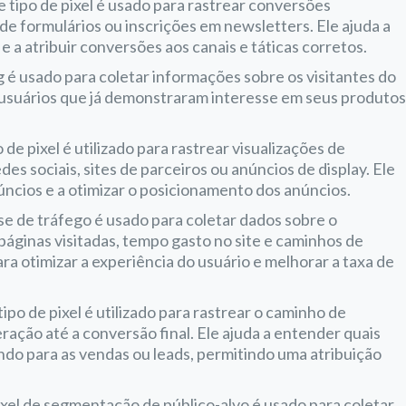
se tipo de pixel é usado para rastrear conversões
e formulários ou inscrições em newsletters. Ele ajuda a
 a atribuir conversões aos canais e táticas corretos.
g é usado para coletar informações sobre os visitantes do
a usuários que já demonstraram interesse em seus produto
o de pixel é utilizado para rastrear visualizações de
s sociais, sites de parceiros ou anúncios de display. Ele
úncios e a otimizar o posicionamento dos anúncios.
lise de tráfego é usado para coletar dados sobre o
áginas visitadas, tempo gasto no site e caminhos de
ra otimizar a experiência do usuário e melhorar a taxa de
 tipo de pixel é utilizado para rastrear o caminho de
ração até a conversão final. Ele ajuda a entender quais
indo para as vendas ou leads, permitindo uma atribuição
pixel de segmentação de público-alvo é usado para coletar