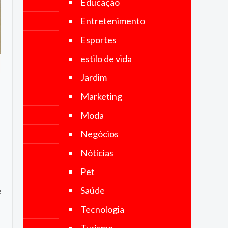
Educação
no Brasil e
no mundo.
Entretenimento
Nosso
objetivo é
Esportes
fornecer
notícias
estilo de vida
precisas,
imparciais
Jardim
e
atualizadas,
Marketing
abrangendo
uma ampla
Moda
gama de
categorias,
Negócios
incluindo
política,
Nótícias
economia,
tecnologia,
Pet
esportes,
cultura e
Saúde
e
muito mais.
Tecnologia