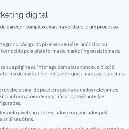
eting digital
ode parecer complexo, mas na verdade, é um processo
ntegrar o código do pixel em seu site, anúncios ou
é fornecido pela plataforma de marketing ou sistema de
sa sua página ou interage com seu anúncio, o pixel é
lataforma de marketing, indicando que uma ação específica
 recebe o sinal do pixel e registra os dados relevantes,
isita, informações demográficas do visitante (se
figuradas.
dos pelo pixel são processados e organizados pela
 análises úteis.
oletados pelo pixel, os profissionais de marketing podem