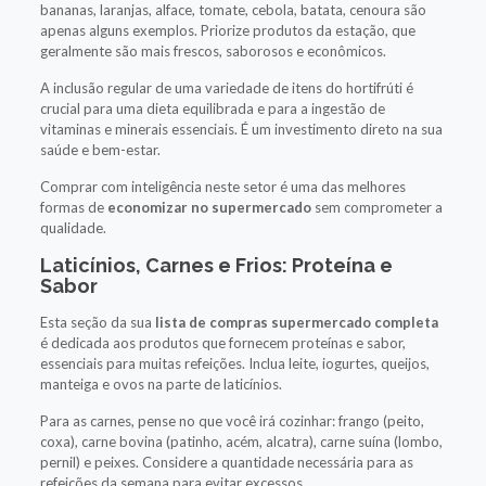
bananas, laranjas, alface, tomate, cebola, batata, cenoura são
apenas alguns exemplos. Priorize produtos da estação, que
geralmente são mais frescos, saborosos e econômicos.
A inclusão regular de uma variedade de itens do hortifrúti é
crucial para uma dieta equilibrada e para a ingestão de
vitaminas e minerais essenciais. É um investimento direto na sua
saúde e bem-estar.
Comprar com inteligência neste setor é uma das melhores
formas de
economizar no supermercado
sem comprometer a
qualidade.
Laticínios, Carnes e Frios: Proteína e
Sabor
Esta seção da sua
lista de compras supermercado completa
é dedicada aos produtos que fornecem proteínas e sabor,
essenciais para muitas refeições. Inclua leite, iogurtes, queijos,
manteiga e ovos na parte de laticínios.
Para as carnes, pense no que você irá cozinhar: frango (peito,
coxa), carne bovina (patinho, acém, alcatra), carne suína (lombo,
pernil) e peixes. Considere a quantidade necessária para as
refeições da semana para evitar excessos.