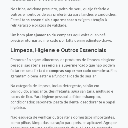
Nos frios, adicione presunto, peito de peru, queijo fatiado e
outros embutidos de sua preferência para lanches e sanduíches.
Estes
itens essenciais supermercado
exigem atenção à
refrigeração e prazos de validade.
Um bom
planejamento de compras
aqui evita que você
precise retornar ao mercado por falta de ingredientes-chave.
Limpeza, Higiene e Outros Essenciais
Embora não sejam alimentos, os produtos de limpeza e higiene
pessoal são
itens essenciais supermercado
que não podem
faltar em uma
lista de compras supermercado completa
. Eles
garantem o bem-estar e a funcionalidade do seu lar.
Na categoria de limpeza, inclua detergente, sabão em
pó/líquido, amaciante, desinfetante, água sanitária, multiuso e
sacos de lixo. Para higiene pessoal, adicione shampoo,
condicionador, sabonete, pasta de dente, desodorante e papel
higiênico.
Não esqueça de verificar outros itens domésticos importantes,
como pilhas, lâmpadas ou ração para pets, se aplicável. Agrupar
esses itens em uma seção separada da sua
lista de mercado