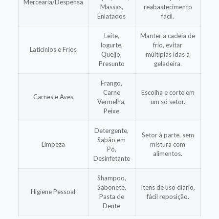
Mercearia/Despensa
Massas,
reabastecimento
Enlatados
fácil.
Leite,
Manter a cadeia de
Iogurte,
frio, evitar
Laticínios e Frios
Queijo,
múltiplas idas à
Presunto
geladeira.
Frango,
Carne
Escolha e corte em
Carnes e Aves
Vermelha,
um só setor.
Peixe
Detergente,
Setor à parte, sem
Sabão em
Limpeza
mistura com
Pó,
alimentos.
Desinfetante
Shampoo,
Sabonete,
Itens de uso diário,
Higiene Pessoal
Pasta de
fácil reposição.
Dente