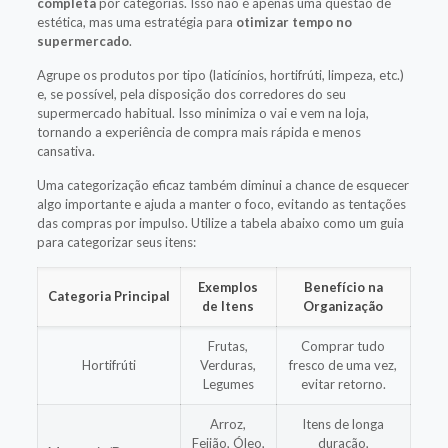
completa
por categorias. Isso não é apenas uma questão de
estética, mas uma estratégia para
otimizar tempo no
supermercado
.
Agrupe os produtos por tipo (laticínios, hortifrúti, limpeza, etc.)
e, se possível, pela disposição dos corredores do seu
supermercado habitual. Isso minimiza o vai e vem na loja,
tornando a experiência de compra mais rápida e menos
cansativa.
Uma categorização eficaz também diminui a chance de esquecer
algo importante e ajuda a manter o foco, evitando as tentações
das compras por impulso. Utilize a tabela abaixo como um guia
para categorizar seus itens:
Exemplos
Benefício na
Categoria Principal
de Itens
Organização
Frutas,
Comprar tudo
Hortifrúti
Verduras,
fresco de uma vez,
Legumes
evitar retorno.
Arroz,
Itens de longa
Feijão, Óleo,
duração,