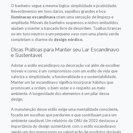
O banheiro segue a mesma lógica: simplicidade e praticidade.
Revestimentos em tons claros, espelhos grandes e boa
iluminacao escandinava
criam uma sensação de limpeza e
amplitude. Móveis de banheiro suspensos e nichos embutidos
ajudam a manter a bancada livre de desordem. Toalhas brancas
ou em tons neutros e um pequeno vaso com uma planta verde
completam o charme do
design nórdico
.
Dicas Práticas para Manter seu Lar Escandinavo
e Sustentável
Adotar o estilo escandinavo na decoração vai além de escolher
móveis e cores; é um compromisso com um estilo de vida que
valoriza a simplicidade, a funcionalidade e a sustentabilidade.
Manter um lar escandinavo significa incorporar hábitos que
promovam a ordem, o bem-estar e o respeito ao meio
ambiente. A longevidade dos elementos é um pilar desse
design.
A manutenção desse estilo exige uma mentalidade consciente,
focada em escolhas que perdurem e que contribuam para um
ambiente saudável. Um relatório da ONU de 2022 destacou a
importância do design sustentável, com o estilo escandinavo
sendo um dos precursores na valorização de produtos duráveis