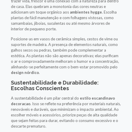
trazer vida, frescor e uma conexão com a natureza para dentro
de casa. Elas quebram a monotonia das cores neutras e
adicionam um toque orgânico aos
ambientes hygge
. Escolha
plantas de fácil manutenção e com folhagens vistosas, como
samambaias, jiboias, suculentas ou até mesmo árvores de
interior de pequeno porte.
Posicione-as em vasos de cerâmica simples, cestos de vime ou
suportes de madeira. A presença de elementos naturais, como
galhos secos ou pedras, também pode complementar a
estética. As plantas não são apenas decorativas; elas purificam
o ar e comprovadamente melhoram o humor e a concentração,
alinhando-se perfeitamente com o bem-estar promovido pelo
design nórdico
.
Sustentabilidade e Durabilidade:
Escolhas Conscientes
A sustentabilidade é um pilar central do
estilo escandinavo
decoracao
. Isso se reflete na preferência por materiais naturais,
renováveis e duráveis, que minimizam o impacto ambiental. Ao
escolher móveis e acessórios, priorize peças de alta qualidade
que sejam feitas para durar, evitando o consumo excessivo e o
descarte prematuro.