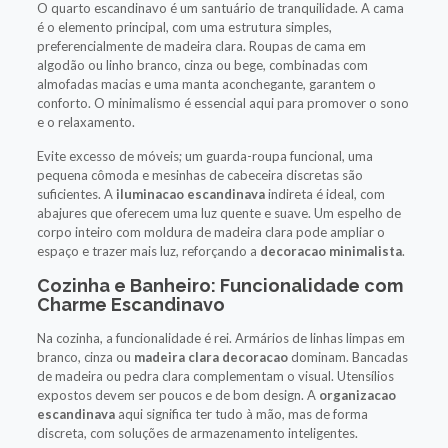
O quarto escandinavo é um santuário de tranquilidade. A cama
é o elemento principal, com uma estrutura simples,
preferencialmente de madeira clara. Roupas de cama em
algodão ou linho branco, cinza ou bege, combinadas com
almofadas macias e uma manta aconchegante, garantem o
conforto. O minimalismo é essencial aqui para promover o sono
e o relaxamento.
Evite excesso de móveis; um guarda-roupa funcional, uma
pequena cômoda e mesinhas de cabeceira discretas são
suficientes. A
iluminacao escandinava
indireta é ideal, com
abajures que oferecem uma luz quente e suave. Um espelho de
corpo inteiro com moldura de madeira clara pode ampliar o
espaço e trazer mais luz, reforçando a
decoracao minimalista
.
Cozinha e Banheiro: Funcionalidade com
Charme Escandinavo
Na cozinha, a funcionalidade é rei. Armários de linhas limpas em
branco, cinza ou
madeira clara decoracao
dominam. Bancadas
de madeira ou pedra clara complementam o visual. Utensílios
expostos devem ser poucos e de bom design. A
organizacao
escandinava
aqui significa ter tudo à mão, mas de forma
discreta, com soluções de armazenamento inteligentes.