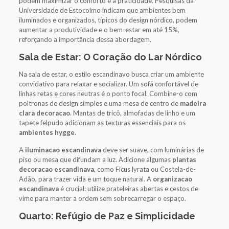
podem maximizar o conforto e a praticidade. Pesquisas da
Universidade de Estocolmo indicam que ambientes bem
iluminados e organizados, típicos do design nórdico, podem
aumentar a produtividade e o bem-estar em até 15%,
reforçando a importância dessa abordagem.
Sala de Estar: O Coração do Lar Nórdico
Na sala de estar, o estilo escandinavo busca criar um ambiente
convidativo para relaxar e socializar. Um sofá confortável de
linhas retas e cores neutras é o ponto focal. Combine-o com
poltronas de design simples e uma mesa de centro de
madeira
clara decoracao
. Mantas de tricô, almofadas de linho e um
tapete felpudo adicionam as texturas essenciais para os
ambientes hygge
.
A
iluminacao escandinava
deve ser suave, com luminárias de
piso ou mesa que difundam a luz. Adicione algumas
plantas
decoracao escandinava
, como Ficus lyrata ou Costela-de-
Adão, para trazer vida e um toque natural. A
organizacao
escandinava
é crucial: utilize prateleiras abertas e cestos de
vime para manter a ordem sem sobrecarregar o espaço.
Quarto: Refúgio de Paz e Simplicidade