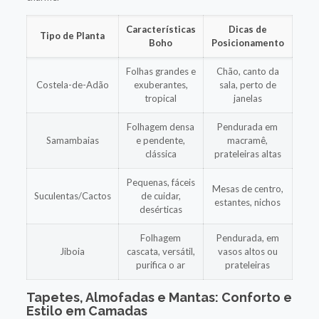
Características
Dicas de
Tipo de Planta
Boho
Posicionamento
Folhas grandes e
Chão, canto da
Costela-de-Adão
exuberantes,
sala, perto de
tropical
janelas
Folhagem densa
Pendurada em
Samambaias
e pendente,
macramê,
clássica
prateleiras altas
Pequenas, fáceis
Mesas de centro,
Suculentas/Cactos
de cuidar,
estantes, nichos
desérticas
Folhagem
Pendurada, em
Jiboia
cascata, versátil,
vasos altos ou
purifica o ar
prateleiras
Tapetes, Almofadas e Mantas: Conforto e
Estilo em Camadas