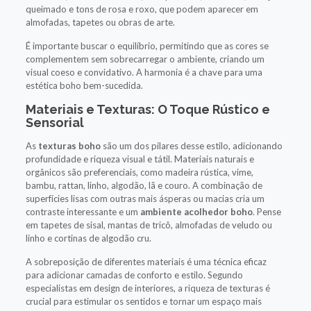
queimado e tons de rosa e roxo, que podem aparecer em
almofadas, tapetes ou obras de arte.
É importante buscar o equilíbrio, permitindo que as cores se
complementem sem sobrecarregar o ambiente, criando um
visual coeso e convidativo. A harmonia é a chave para uma
estética boho bem-sucedida.
Materiais e Texturas: O Toque Rústico e
Sensorial
As
texturas boho
são um dos pilares desse estilo, adicionando
profundidade e riqueza visual e tátil. Materiais naturais e
orgânicos são preferenciais, como madeira rústica, vime,
bambu, rattan, linho, algodão, lã e couro. A combinação de
superfícies lisas com outras mais ásperas ou macias cria um
contraste interessante e um
ambiente acolhedor boho
. Pense
em tapetes de sisal, mantas de tricô, almofadas de veludo ou
linho e cortinas de algodão cru.
A sobreposição de diferentes materiais é uma técnica eficaz
para adicionar camadas de conforto e estilo. Segundo
especialistas em design de interiores, a riqueza de texturas é
crucial para estimular os sentidos e tornar um espaço mais