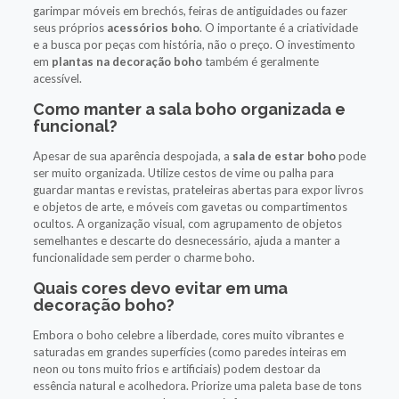
garimpar móveis em brechós, feiras de antiguidades ou fazer
seus próprios
acessórios boho
. O importante é a criatividade
e a busca por peças com história, não o preço. O investimento
em
plantas na decoração boho
também é geralmente
acessível.
Como manter a sala boho organizada e
funcional?
Apesar de sua aparência despojada, a
sala de estar boho
pode
ser muito organizada. Utilize cestos de vime ou palha para
guardar mantas e revistas, prateleiras abertas para expor livros
e objetos de arte, e móveis com gavetas ou compartimentos
ocultos. A organização visual, com agrupamento de objetos
semelhantes e descarte do desnecessário, ajuda a manter a
funcionalidade sem perder o charme boho.
Quais cores devo evitar em uma
decoração boho?
Embora o boho celebre a liberdade, cores muito vibrantes e
saturadas em grandes superfícies (como paredes inteiras em
neon ou tons muito frios e artificiais) podem destoar da
essência natural e acolhedora. Priorize uma paleta base de tons