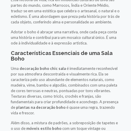
partes do mundo, como Marrocos, Índia e Oriente Médio,
traduz-se em uma estética que celebra o artesanal, o natural e o
ecletismo. É uma abordagem que preza pela história por trás de
cada objeto, conferindo alma e personalidade ao ambiente.
Adotar o boho é abraçar uma narrativa, onde cada peça conta
uma história e contribui para um mosaico cultural único. É uma
ode à individualidade e à expressão artística.
Características Essenciais de uma Sala
Boho
Uma
decoração boho chic sala
é imediatamente reconhecível
por sua atmosfera descontraída e visualmente rica. Ela se
caracteriza pelo uso abundante de elementos naturais, como
madeira, vime, bambu e algodão, combinados com uma paleta
de cores terrosas e neutras, pontuadas por tons vibrantes.
Texturas diversas, como tricôs, crochês e franjas, são
fundamentais para criar profundidade e aconchego. A presença
de
plantas na decoração boho
é quase uma regra, trazendo
vida e frescor.
Além disso, a mistura de padrões, a sobreposição de tapetes e
o uso de
móveis estilo boho
com um toque vintage ou