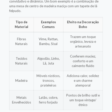
convidativo e dinâmico. Um bom exemplo é a combinação de
uma mesa de centro de madeira maciça com um tapete de lã
felpudo.
Tipo de
Exemplos
Efeito na Decoração
Material
Comuns
Boho
Trazem um toque
Fibras
Vime, Rattan,
orgânico, leveza e
Naturais
Bambu, Sisal
artesanato
Conferem maciez,
Tecidos
Algodão, Linho,
conforto e um
Naturais
Lã, Juta
caimento fluido
Móveis rústicos,
Adiciona calor, solidez
Madeira
troncos,
e um charme
prateleiras
atemporal
Pontos de brilho sutil e
Metais
Latão, cobre,
um toque vintage/
Envelhecidos
ferro forjado
étnico