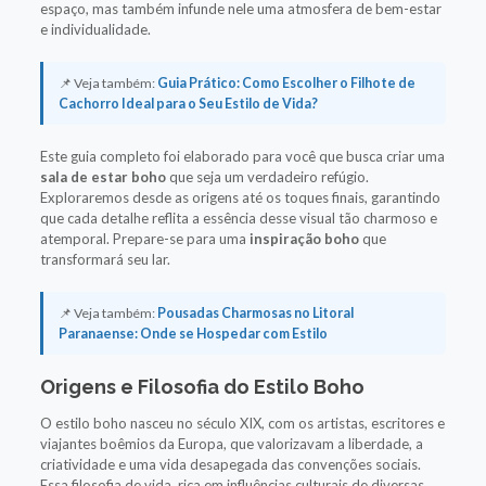
espaço, mas também infunde nele uma atmosfera de bem-estar
e individualidade.
📌 Veja também:
Guia Prático: Como Escolher o Filhote de
Cachorro Ideal para o Seu Estilo de Vida?
Este guia completo foi elaborado para você que busca criar uma
sala de estar boho
que seja um verdadeiro refúgio.
Exploraremos desde as origens até os toques finais, garantindo
que cada detalhe reflita a essência desse visual tão charmoso e
atemporal. Prepare-se para uma
inspiração boho
que
transformará seu lar.
📌 Veja também:
Pousadas Charmosas no Litoral
Paranaense: Onde se Hospedar com Estilo
Origens e Filosofia do Estilo Boho
O estilo boho nasceu no século XIX, com os artistas, escritores e
viajantes boêmios da Europa, que valorizavam a liberdade, a
criatividade e uma vida desapegada das convenções sociais.
Essa filosofia de vida, rica em influências culturais de diversas