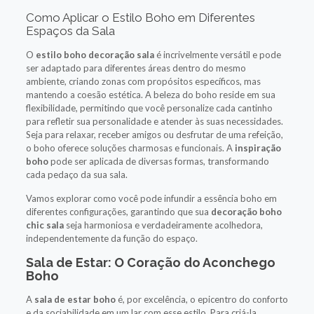
Como Aplicar o Estilo Boho em Diferentes
Espaços da Sala
O
estilo boho decoração sala
é incrivelmente versátil e pode
ser adaptado para diferentes áreas dentro do mesmo
ambiente, criando zonas com propósitos específicos, mas
mantendo a coesão estética. A beleza do boho reside em sua
flexibilidade, permitindo que você personalize cada cantinho
para refletir sua personalidade e atender às suas necessidades.
Seja para relaxar, receber amigos ou desfrutar de uma refeição,
o boho oferece soluções charmosas e funcionais. A
inspiração
boho
pode ser aplicada de diversas formas, transformando
cada pedaço da sua sala.
Vamos explorar como você pode infundir a essência boho em
diferentes configurações, garantindo que sua
decoração boho
chic sala
seja harmoniosa e verdadeiramente acolhedora,
independentemente da função do espaço.
Sala de Estar: O Coração do Aconchego
Boho
A
sala de estar boho
é, por excelência, o epicentro do conforto
e da sociabilidade em um lar com esse estilo. Para criá-la,