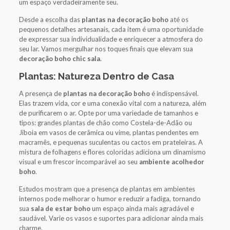
um espaço verdadeiramente seu.
Desde a escolha das
plantas na decoração boho
até os
pequenos detalhes artesanais, cada item é uma oportunidade
de expressar sua individualidade e enriquecer a atmosfera do
seu lar. Vamos mergulhar nos toques finais que elevam sua
decoração boho chic sala
.
Plantas: Natureza Dentro de Casa
A presença de
plantas na decoração boho
é indispensável.
Elas trazem vida, cor e uma conexão vital com a natureza, além
de purificarem o ar. Opte por uma variedade de tamanhos e
tipos: grandes plantas de chão como Costela-de-Adão ou
Jiboia em vasos de cerâmica ou vime, plantas pendentes em
macramês, e pequenas suculentas ou cactos em prateleiras. A
mistura de folhagens e flores coloridas adiciona um dinamismo
visual e um frescor incomparável ao seu
ambiente acolhedor
boho
.
Estudos mostram que a presença de plantas em ambientes
internos pode melhorar o humor e reduzir a fadiga, tornando
sua
sala de estar boho
um espaço ainda mais agradável e
saudável. Varie os vasos e suportes para adicionar ainda mais
charme.