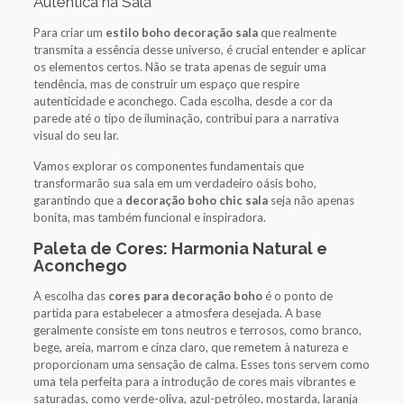
Autêntica na Sala
Para criar um
estilo boho decoração sala
que realmente
transmita a essência desse universo, é crucial entender e aplicar
os elementos certos. Não se trata apenas de seguir uma
tendência, mas de construir um espaço que respire
autenticidade e aconchego. Cada escolha, desde a cor da
parede até o tipo de iluminação, contribui para a narrativa
visual do seu lar.
Vamos explorar os componentes fundamentais que
transformarão sua sala em um verdadeiro oásis boho,
garantindo que a
decoração boho chic sala
seja não apenas
bonita, mas também funcional e inspiradora.
Paleta de Cores: Harmonia Natural e
Aconchego
A escolha das
cores para decoração boho
é o ponto de
partida para estabelecer a atmosfera desejada. A base
geralmente consiste em tons neutros e terrosos, como branco,
bege, areia, marrom e cinza claro, que remetem à natureza e
proporcionam uma sensação de calma. Esses tons servem como
uma tela perfeita para a introdução de cores mais vibrantes e
saturadas, como verde-oliva, azul-petróleo, mostarda, laranja