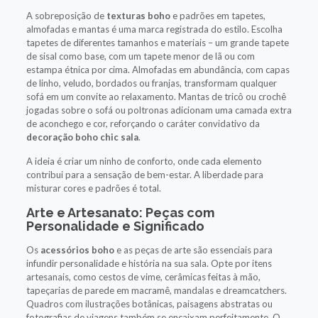
A sobreposição de
texturas boho
e padrões em tapetes,
almofadas e mantas é uma marca registrada do estilo. Escolha
tapetes de diferentes tamanhos e materiais – um grande tapete
de sisal como base, com um tapete menor de lã ou com
estampa étnica por cima. Almofadas em abundância, com capas
de linho, veludo, bordados ou franjas, transformam qualquer
sofá em um convite ao relaxamento. Mantas de tricô ou crochê
jogadas sobre o sofá ou poltronas adicionam uma camada extra
de aconchego e cor, reforçando o caráter convidativo da
decoração boho chic sala
.
A ideia é criar um ninho de conforto, onde cada elemento
contribui para a sensação de bem-estar. A liberdade para
misturar cores e padrões é total.
Arte e Artesanato: Peças com
Personalidade e Significado
Os
acessórios boho
e as peças de arte são essenciais para
infundir personalidade e história na sua sala. Opte por itens
artesanais, como cestos de vime, cerâmicas feitas à mão,
tapeçarias de parede em macramê, mandalas e dreamcatchers.
Quadros com ilustrações botânicas, paisagens abstratas ou
fotografias de viagens também se encaixam perfeitamente. O