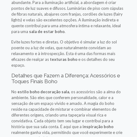
abundante. Para a iluminação artificial, a abordagem é criar
pontos de luz suaves e difusos. Luminárias de piso com cúpulas
de fibras naturais, abajures com franjas, cordões de luzes (fairy
lights) e velas são excelentes opções. A iluminação indireta e
quente contribui para uma atmosfera íntima e relaxante, ideal
para uma
sala de estar boho
.
Evite luzes fortes e diretas. O objetivo é simular a luz do sol
poente ou a luz de velas, que naturalmente convidam ao
relaxamento e à introspecção. Esta é uma das formas mais
eficazes de realçar as
texturas boho
e os detalhes do seu
espaço.
Detalhes que Fazem a Diferença: Acessórios e
Toques Finais Boho
No
estilo boho decoração sala
, os acessórios são a alma do
ambiente. São eles que conferem personalidade, calor e a
sensação de um espaço vivido e amado. A magia do boho
reside na capacidade de misturar e combinar elementos de
diferentes origens, criando uma tapeçaria visual rica e
convidativa. Cada objeto tem seu lugar e contribui para a
história que sua sala conta. É aqui que a
inspiração boho
realmente ganha vida, permitindo que você experimente e crie