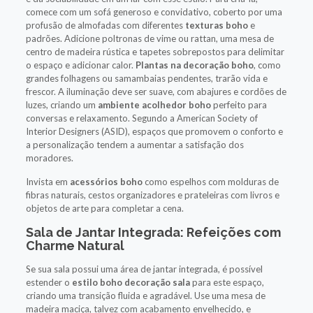
comece com um sofá generoso e convidativo, coberto por uma
profusão de almofadas com diferentes
texturas boho
e
padrões. Adicione poltronas de vime ou rattan, uma mesa de
centro de madeira rústica e tapetes sobrepostos para delimitar
o espaço e adicionar calor.
Plantas na decoração boho
, como
grandes folhagens ou samambaias pendentes, trarão vida e
frescor. A iluminação deve ser suave, com abajures e cordões de
luzes, criando um
ambiente acolhedor boho
perfeito para
conversas e relaxamento. Segundo a American Society of
Interior Designers (ASID), espaços que promovem o conforto e
a personalização tendem a aumentar a satisfação dos
moradores.
Invista em
acessórios boho
como espelhos com molduras de
fibras naturais, cestos organizadores e prateleiras com livros e
objetos de arte para completar a cena.
Sala de Jantar Integrada: Refeições com
Charme Natural
Se sua sala possui uma área de jantar integrada, é possível
estender o
estilo boho decoração sala
para este espaço,
criando uma transição fluida e agradável. Use uma mesa de
madeira maciça, talvez com acabamento envelhecido, e