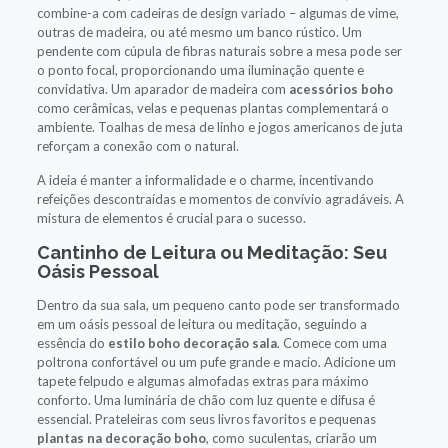
combine-a com cadeiras de design variado – algumas de vime,
outras de madeira, ou até mesmo um banco rústico. Um
pendente com cúpula de fibras naturais sobre a mesa pode ser
o ponto focal, proporcionando uma iluminação quente e
convidativa. Um aparador de madeira com
acessórios boho
como cerâmicas, velas e pequenas plantas complementará o
ambiente. Toalhas de mesa de linho e jogos americanos de juta
reforçam a conexão com o natural.
A ideia é manter a informalidade e o charme, incentivando
refeições descontraídas e momentos de convívio agradáveis. A
mistura de elementos é crucial para o sucesso.
Cantinho de Leitura ou Meditação: Seu
Oásis Pessoal
Dentro da sua sala, um pequeno canto pode ser transformado
em um oásis pessoal de leitura ou meditação, seguindo a
essência do
estilo boho decoração sala
. Comece com uma
poltrona confortável ou um pufe grande e macio. Adicione um
tapete felpudo e algumas almofadas extras para máximo
conforto. Uma luminária de chão com luz quente e difusa é
essencial. Prateleiras com seus livros favoritos e pequenas
plantas na decoração boho
, como suculentas, criarão um