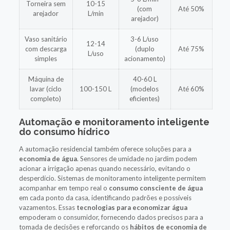
Torneira sem
10-15
(com
Até 50%
arejador
L/min
arejador)
Vaso sanitário
3-6 L/uso
12-14
com descarga
(duplo
Até 75%
L/uso
simples
acionamento)
Máquina de
40-60 L
lavar (ciclo
100-150 L
(modelos
Até 60%
completo)
eficientes)
Automação e monitoramento inteligente
do consumo hídrico
A automação residencial também oferece soluções para a
economia de água
. Sensores de umidade no jardim podem
acionar a irrigação apenas quando necessário, evitando o
desperdício. Sistemas de monitoramento inteligente permitem
acompanhar em tempo real o
consumo consciente de água
em cada ponto da casa, identificando padrões e possíveis
vazamentos. Essas
tecnologias para economizar água
empoderam o consumidor, fornecendo dados precisos para a
tomada de decisões e reforçando os
hábitos de economia de