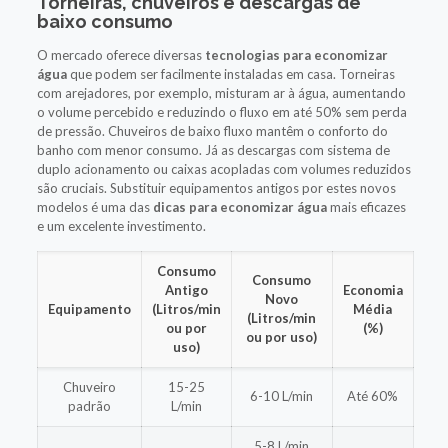
Torneiras, chuveiros e descargas de
baixo consumo
O mercado oferece diversas
tecnologias para economizar
água
que podem ser facilmente instaladas em casa. Torneiras
com arejadores, por exemplo, misturam ar à água, aumentando
o volume percebido e reduzindo o fluxo em até 50% sem perda
de pressão. Chuveiros de baixo fluxo mantêm o conforto do
banho com menor consumo. Já as descargas com sistema de
duplo acionamento ou caixas acopladas com volumes reduzidos
são cruciais. Substituir equipamentos antigos por estes novos
modelos é uma das
dicas para economizar água
mais eficazes
e um excelente investimento.
Consumo
Consumo
Antigo
Economia
Novo
Equipamento
(Litros/min
Média
(Litros/min
ou por
(%)
ou por uso)
uso)
Chuveiro
15-25
6-10 L/min
Até 60%
padrão
L/min
5-8 L/min