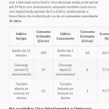
usar a descarga como lixeira. Uma descarga antiga pode gastar
até 14 litros por acionamento, enquanto modelos mais novos
com dupla função gastam de 3 a 6 litros, evidenciando a
importância da modernização ou de um
consumo consciente
de água
.
Consumo
Consumo
Hábito
Hábito
Econo
Estimado
Estimado
Antigo
Consciente
(%
(Litros)
(Litros)
Banho de 15
Banho de 5
180
60
66.
minutos
minutos
Descarga
Descarga
comum (1
14
dupla (1
6
57.
acionamento)
acionamento)
Torneira
Torneira
aberta ao
fechada ao
12
1
91.
escovar os
escovar os
dentes
dentes
Na cozinha: Uso inteligente e limpeza