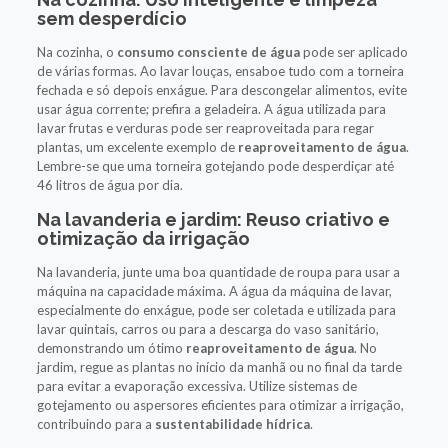
sem desperdício
Na cozinha, o
consumo consciente de água
pode ser aplicado
de várias formas. Ao lavar louças, ensaboe tudo com a torneira
fechada e só depois enxágue. Para descongelar alimentos, evite
usar água corrente; prefira a geladeira. A água utilizada para
lavar frutas e verduras pode ser reaproveitada para regar
plantas, um excelente exemplo de
reaproveitamento de água
.
Lembre-se que uma torneira gotejando pode desperdiçar até
46 litros de água por dia.
Na lavanderia e jardim: Reuso criativo e
otimização da irrigação
Na lavanderia, junte uma boa quantidade de roupa para usar a
máquina na capacidade máxima. A água da máquina de lavar,
especialmente do enxágue, pode ser coletada e utilizada para
lavar quintais, carros ou para a descarga do vaso sanitário,
demonstrando um ótimo
reaproveitamento de água
. No
jardim, regue as plantas no início da manhã ou no final da tarde
para evitar a evaporação excessiva. Utilize sistemas de
gotejamento ou aspersores eficientes para otimizar a irrigação,
contribuindo para a
sustentabilidade hídrica
.