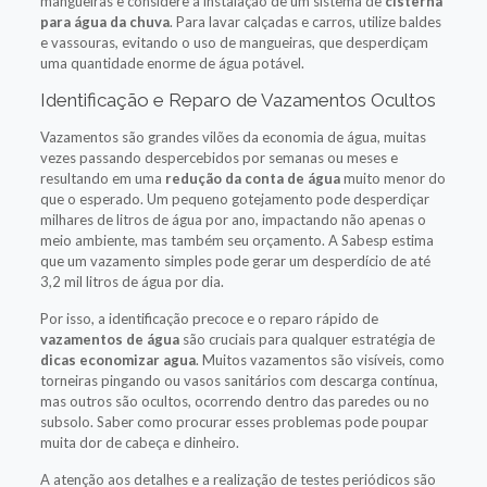
mangueiras e considere a instalação de um sistema de
cisterna
para água da chuva
. Para lavar calçadas e carros, utilize baldes
e vassouras, evitando o uso de mangueiras, que desperdiçam
uma quantidade enorme de água potável.
Identificação e Reparo de Vazamentos Ocultos
Vazamentos são grandes vilões da economia de água, muitas
vezes passando despercebidos por semanas ou meses e
resultando em uma
redução da conta de água
muito menor do
que o esperado. Um pequeno gotejamento pode desperdiçar
milhares de litros de água por ano, impactando não apenas o
meio ambiente, mas também seu orçamento. A Sabesp estima
que um vazamento simples pode gerar um desperdício de até
3,2 mil litros de água por dia.
Por isso, a identificação precoce e o reparo rápido de
vazamentos de água
são cruciais para qualquer estratégia de
dicas economizar agua
. Muitos vazamentos são visíveis, como
torneiras pingando ou vasos sanitários com descarga contínua,
mas outros são ocultos, ocorrendo dentro das paredes ou no
subsolo. Saber como procurar esses problemas pode poupar
muita dor de cabeça e dinheiro.
A atenção aos detalhes e a realização de testes periódicos são