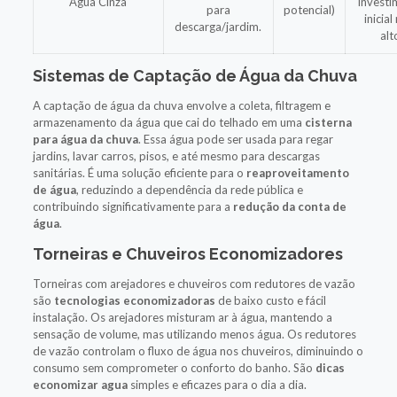
Água Cinza
invest
para
potencial)
inicial
descarga/jardim.
alt
Sistemas de Captação de Água da Chuva
A captação de água da chuva envolve a coleta, filtragem e
armazenamento da água que cai do telhado em uma
cisterna
para água da chuva
. Essa água pode ser usada para regar
jardins, lavar carros, pisos, e até mesmo para descargas
sanitárias. É uma solução eficiente para o
reaproveitamento
de água
, reduzindo a dependência da rede pública e
contribuindo significativamente para a
redução da conta de
água
.
Torneiras e Chuveiros Economizadores
Torneiras com arejadores e chuveiros com redutores de vazão
são
tecnologias economizadoras
de baixo custo e fácil
instalação. Os arejadores misturam ar à água, mantendo a
sensação de volume, mas utilizando menos água. Os redutores
de vazão controlam o fluxo de água nos chuveiros, diminuindo o
consumo sem comprometer o conforto do banho. São
dicas
economizar agua
simples e eficazes para o dia a dia.