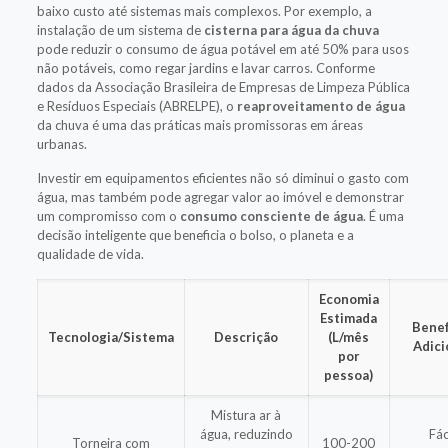
baixo custo até sistemas mais complexos. Por exemplo, a
instalação de um sistema de
cisterna para água da chuva
pode reduzir o consumo de água potável em até 50% para usos
não potáveis, como regar jardins e lavar carros. Conforme
dados da Associação Brasileira de Empresas de Limpeza Pública
e Resíduos Especiais (ABRELPE), o
reaproveitamento de água
da chuva é uma das práticas mais promissoras em áreas
urbanas.
Investir em equipamentos eficientes não só diminui o gasto com
água, mas também pode agregar valor ao imóvel e demonstrar
um compromisso com o
consumo consciente de água
. É uma
decisão inteligente que beneficia o bolso, o planeta e a
qualidade de vida.
Economia
Estimada
Benef
Tecnologia/Sistema
Descrição
(L/mês
Adici
por
pessoa)
Mistura ar à
água, reduzindo
Fác
Torneira com
100-200