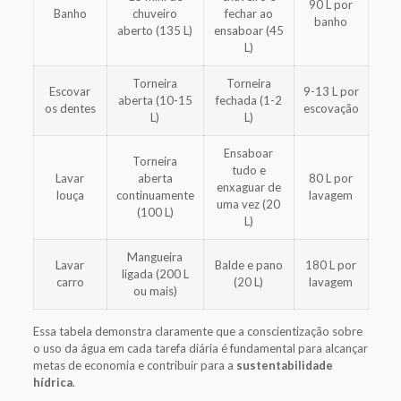
90 L por
Banho
chuveiro
fechar ao
banho
aberto (135 L)
ensaboar (45
L)
Torneira
Torneira
Escovar
9-13 L por
aberta (10-15
fechada (1-2
os dentes
escovação
L)
L)
Ensaboar
Torneira
tudo e
Lavar
aberta
80 L por
enxaguar de
louça
continuamente
lavagem
uma vez (20
(100 L)
L)
Mangueira
Lavar
Balde e pano
180 L por
ligada (200 L
carro
(20 L)
lavagem
ou mais)
Essa tabela demonstra claramente que a conscientização sobre
o uso da água em cada tarefa diária é fundamental para alcançar
metas de economia e contribuir para a
sustentabilidade
hídrica
.