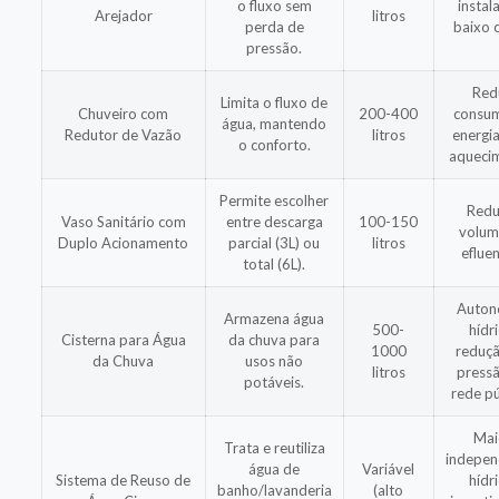
o fluxo sem
instal
Arejador
litros
perda de
baixo 
pressão.
Red
Limita o fluxo de
Chuveiro com
200-400
consu
água, mantendo
Redutor de Vazão
litros
energi
o conforto.
aqueci
Permite escolher
Redu
Vaso Sanitário com
entre descarga
100-150
volum
Duplo Acionamento
parcial (3L) ou
litros
efluen
total (6L).
Auton
Armazena água
500-
hídri
Cisterna para Água
da chuva para
1000
reduç
da Chuva
usos não
litros
press
potáveis.
rede pú
Mai
Trata e reutiliza
indepen
água de
Variável
Sistema de Reuso de
hídri
banho/lavanderia
(alto