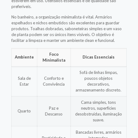
estiverem em uso. Utensílios essenciais e de qualidade são
preferíveis.
No banheiro, a organização minimalista é vital. Armários
espelhados e nichos embutidos são excelentes para guardar
produtos. Toalhas dobradas, saboneteiras simples e um vaso
de planta podem ser os únicos itens visíveis. O objetivo é
facilitar a limpeza e manter um ambiente clean e funcional.
Foco
Ambiente
Dicas Essenciais
Minimalista
Sofá de linhas limpas,
Sala de
Conforto e
poucos objetos
Estar
Convivência
decorativos,
armazenamento discreto.
Cama simples, tons
Paz e
neutros, superfícies
Quarto
Descanso
desobstruídas, iluminação
suave.
Bancadas livres, armários
Praticidade e
integrados,