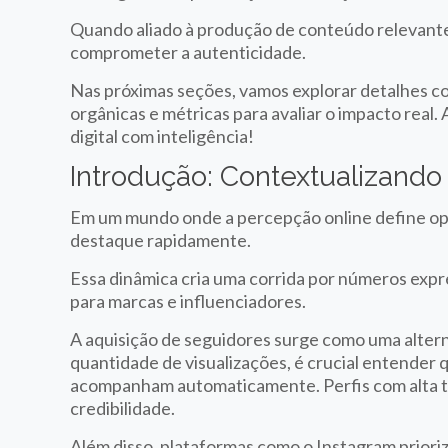
Quando aliado à produção de conteúdo relevante
comprometer a autenticidade.
Nas próximas seções, vamos explorar detalhes c
orgânicas e métricas para avaliar o impacto rea
digital com inteligência!
Introdução: Contextualizand
Em um mundo onde a percepção online define op
destaque rapidamente.
Essa dinâmica cria uma corrida por números expre
para marcas e influenciadores.
A aquisição de seguidores surge como uma alterna
quantidade de visualizações, é crucial entender
acompanham automaticamente. Perfis com alta t
credibilidade.
Além disso, plataformas como o Instagram prior