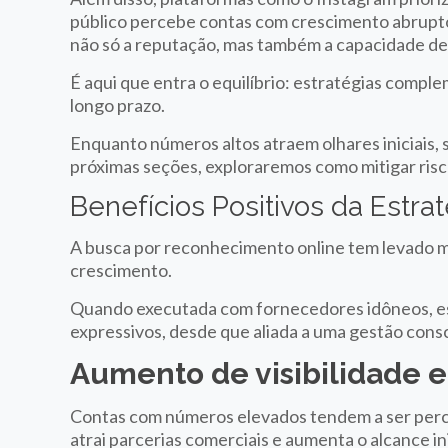
público percebe contas com crescimento abrupto
não só a reputação, mas também a capacidade de 
É aqui que entra o equilíbrio: estratégias comp
longo prazo.
Enquanto números altos atraem olhares iniciais, 
próximas seções, exploraremos como mitigar risco
Benefícios Positivos da Estra
A busca por reconhecimento online tem levado
crescimento.
Quando executada com fornecedores idôneos, es
expressivos, desde que aliada a uma gestão cons
Aumento de visibilidade e
Contas com números elevados tendem a ser perce
atrai parcerias comerciais e aumenta o alcance in