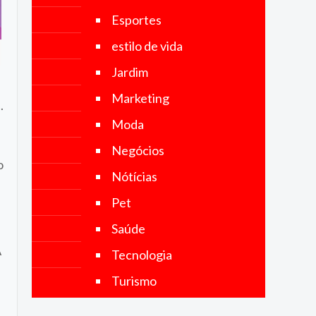
objetivo é
Esportes
fornecer
notícias
estilo de vida
precisas,
imparciais
Jardim
e
atualizadas,
Marketing
abrangendo
.
uma ampla
Moda
gama de
categorias,
Negócios
incluindo
o
política,
Nótícias
economia,
tecnologia,
Pet
esportes,
cultura e
Saúde
muito mais.
A
Tecnologia
Turismo