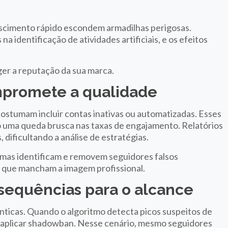
rescimento rápido escondem armadilhas perigosas.
na identificação de atividades artificiais, e os efeitos
er a reputação da sua marca.
promete a qualidade
costumam incluir contas inativas ou automatizadas. Esses
o uma queda brusca nas taxas de engajamento. Relatórios
dificultando a análise de estratégias.
rmas identificam e removem seguidores falsos
s que mancham a imagem profissional.
nsequências para o alcance
nticas. Quando o algoritmo detecta picos suspeitos de
u aplicar shadowban. Nesse cenário, mesmo seguidores