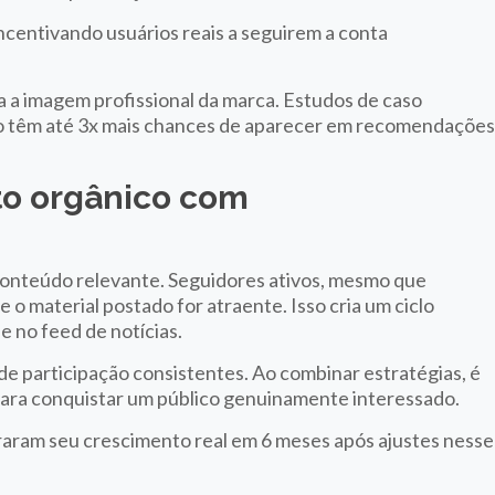
incentivando usuários reais a seguirem a conta
a a imagem profissional da marca. Estudos de caso
o têm até 3x mais chances de aparecer em recomendaçõe
to orgânico com
 conteúdo relevante. Seguidores ativos, mesmo que
o material postado for atraente. Isso cria um ciclo
de no feed de notícias.
e participação consistentes. Ao combinar estratégias, é
 para conquistar um público genuinamente interessado.
raram seu crescimento real em 6 meses após ajustes nesse