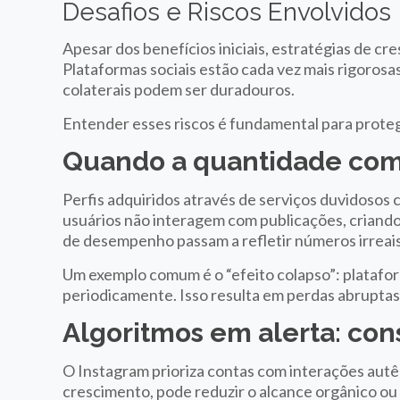
Desafios e Riscos Envolvidos
Apesar dos benefícios iniciais, estratégias de c
Plataformas sociais estão cada vez mais rigorosas 
colaterais podem ser duradouros.
Entender esses riscos é fundamental para proteg
Quando a quantidade com
Perfis adquiridos através de serviços duvidosos 
usuários não interagem com publicações, criand
de desempenho passam a refletir números irreais, 
Um exemplo comum é o “efeito colapso”: platafo
periodicamente. Isso resulta em perdas abrupta
Algoritmos em alerta: co
O Instagram prioriza contas com interações autê
crescimento, pode reduzir o alcance orgânico o