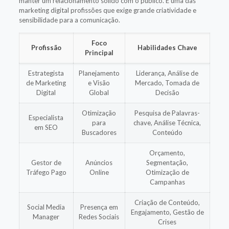
manter um relacionamento sólido com o público. É uma das
marketing digital profissões que exige grande criatividade e
sensibilidade para a comunicação.
Foco
Profissão
Habilidades Chave
Principal
Estrategista
Planejamento
Liderança, Análise de
de Marketing
e Visão
Mercado, Tomada de
Digital
Global
Decisão
Otimização
Pesquisa de Palavras-
Especialista
para
chave, Análise Técnica,
em SEO
Buscadores
Conteúdo
Orçamento,
Gestor de
Anúncios
Segmentação,
Tráfego Pago
Online
Otimização de
Campanhas
Criação de Conteúdo,
Social Media
Presença em
Engajamento, Gestão de
Manager
Redes Sociais
Crises