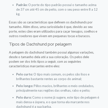
Padrão:
O porte do tipo padrão possui o tamanho acima
de 37 cm até 45 cm de peito, com o seu peso entre 8 a 12
kg.
Essas são as características que definem os dachshunds por
tamanho. Além disso, uma curiosidade é que, devido ao seu
porte, estes cães eram utilizados para caçar texugos, coelhos e
outros roedores que vivem em pequenas tocas e buracos.
Tipos de Dachshund por pelagem
A pelagem do dachshund também possui algumas variações,
desde o tamanho dela até a sua coloração. Os pelos dele
podem ser dos três tipos a seguir, com as seguintes
características marcantes entre eles:
Pelo curto:
O tipo mais comum, os pelos são lisos e
brilhantes bastante rentes ao corpo do animal;
Pelo longo:
Pêlos macios, brilhantes e meio ondulados,
principalmente nas regiões das orelhas, rabo e peito;
Pelo duro:
Como o nome já sugere, este tipo de pelagem é
mais densa e áspera, e o que torna ela marcante nos
dachshund é a sua barba.