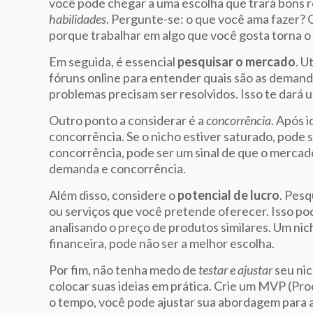
você pode chegar a uma escolha que trará bons r
habilidades
. Pergunte-se: o que você ama fazer? 
porque trabalhar em algo que você gosta torna o
Em seguida, é essencial
pesquisar o mercado
. U
fóruns online para entender quais são as demanda
problemas precisam ser resolvidos. Isso te dará 
Outro ponto a considerar é a
concorrência
. Após 
concorrência. Se o nicho estiver saturado, pode se
concorrência, pode ser um sinal de que o mercad
demanda e concorrência.
Além disso, considere o
potencial de lucro
. Pesq
ou serviços que você pretende oferecer. Isso po
analisando o preço de produtos similares. Um nic
financeira, pode não ser a melhor escolha.
Por fim, não tenha medo de
testar e ajustar
seu nic
colocar suas ideias em prática. Crie um MVP (P
o tempo, você pode ajustar sua abordagem para a