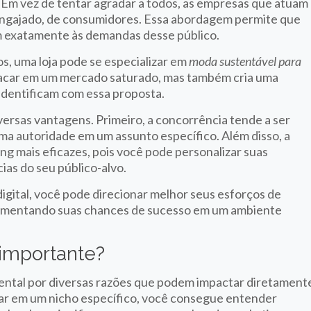
. Em vez de tentar agradar a todos, as empresas que atuam
ngajado, de consumidores. Essa abordagem permite que
m exatamente às demandas desse público.
s, uma loja pode se especializar em
moda sustentável para
estacar em um mercado saturado, mas também cria uma
identificam com essa proposta.
iversas vantagens. Primeiro, a concorrência tende a ser
ma autoridade em um assunto específico. Além disso, a
g mais eficazes, pois você pode personalizar suas
as do seu público-alvo.
digital, você pode direcionar melhor seus esforços de
aumentando suas chances de sucesso em um ambiente
 importante?
mental por diversas razões que podem impactar diretament
car em um nicho específico, você consegue entender