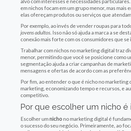
alvo com interesses e necessidades particulares
em nichos focam em um grupo menor, mas mais e
elas ofereçam produtos ou serviços que atenda
Por exemplo, ao invés de vender roupas para todo
jovens adultos
. Isso não só ajuda a marca a se d
conexão mais forte com os consumidores que se 
Trabalhar com nichos no marketing digital traz d
menor, permitindo que você se posicione como u
segmentação ajuda a criar campanhas de marketin
mensagens e ofertas de acordo com as preferênci
Por fim, ao entender o que é nicho no marketing 
marketing, economizando tempo e recursos, e 
competitivo.
Por que escolher um nicho é
Escolher um
nicho
no marketing digital é funda
o sucesso do seu negócio. Primeiramente, ao fo