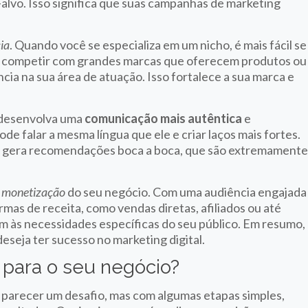
alvo. Isso significa que suas campanhas de marketing
ia
. Quando você se especializa em um nicho, é mais fácil se
e competir com grandes marcas que oferecem produtos ou
cia na sua área de atuação. Isso fortalece a sua marca e
ê desenvolva uma
comunicação mais autêntica
e
de falar a mesma língua que ele e criar laços mais fortes.
bém gera recomendações boca a boca, que são extremament
a
monetização
do seu negócio. Com uma audiência engajada
rmas de receita, como vendas diretas, afiliados ou até
m às necessidades específicas do seu público. Em resumo,
eseja ter sucesso no marketing digital.
l para o seu negócio?
 parecer um desafio, mas com algumas etapas simples,