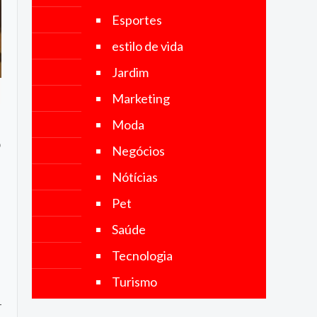
objetivo é
Esportes
fornecer
notícias
estilo de vida
precisas,
imparciais
Jardim
e
atualizadas,
Marketing
abrangendo
uma ampla
Moda
gama de
o
categorias,
Negócios
incluindo
política,
Nótícias
economia,
tecnologia,
Pet
esportes,
cultura e
Saúde
muito mais.
Tecnologia
Turismo
-