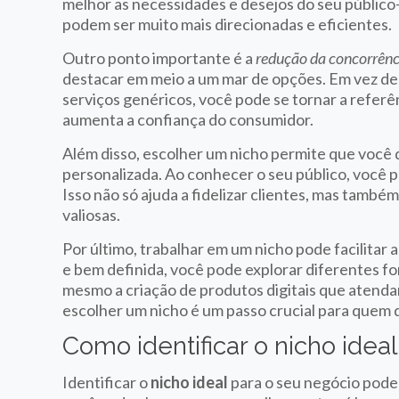
melhor as necessidades e desejos do seu público-
podem ser muito mais direcionadas e eficientes.
Outro ponto importante é a
redução da concorrênc
destacar em meio a um mar de opções. Em vez d
serviços genéricos, você pode se tornar a referên
aumenta a confiança do consumidor.
Além disso, escolher um nicho permite que voc
personalizada. Ao conhecer o seu público, você po
Isso não só ajuda a fidelizar clientes, mas tam
valiosas.
Por último, trabalhar em um nicho pode facilitar 
e bem definida, você pode explorar diferentes fo
mesmo a criação de produtos digitais que atenda
escolher um nicho é um passo crucial para quem d
Como identificar o nicho idea
Identificar o
nicho ideal
para o seu negócio pode