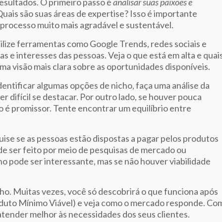
esultados. O primeiro passo é
analisar suas paixões e
Quais são suas áreas de expertise? Isso é importante
 processo muito mais agradável e sustentável.
tilize ferramentas como Google Trends, redes sociais e
s e interesses das pessoas. Veja o que está em alta e quai
uma visão mais clara sobre as oportunidades disponíveis.
identificar algumas opções de nicho, faça uma análise da
r difícil se destacar. Por outro lado, se houver pouca
o é promissor. Tente encontrar um equilíbrio entre
uise se as pessoas estão dispostas a pagar pelos produtos
de ser feito por meio de pesquisas de mercado ou
ho pode ser interessante, mas se não houver viabilidade
ho. Muitas vezes, você só descobrirá o que funciona após
roduto Mínimo Viável) e veja como o mercado responde. Co
tender melhor às necessidades dos seus clientes.