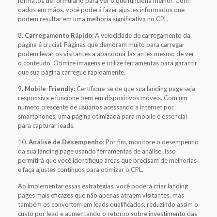
formatos de formulário para ver o que funciona melhor. Com
dados em mãos, você poderá fazer ajustes informados que
podem resultar em uma melhoria significativa no CPL.
8.
Carregamento Rápido
: A velocidade de carregamento da
página é crucial. Páginas que demoram muito para carregar
podem levar os visitantes a abandoná-las antes mesmo de ver
o conteúdo. Otimize imagens e utilize ferramentas para garantir
que sua página carregue rapidamente.
9.
Mobile-Friendly
: Certifique-se de que sua landing page seja
responsiva e funcione bem em dispositivos móveis. Com um
número crescente de usuários acessando a internet por
smartphones, uma página otimizada para mobile é essencial
para capturar leads.
10.
Análise de Desempenho
: Por fim, monitore o desempenho
da sua landing page usando ferramentas de análise. Isso
permitirá que você identifique áreas que precisam de melhorias
e faça ajustes contínuos para otimizar o CPL.
Ao implementar essas estratégias, você poderá criar landing
pages mais eficazes que não apenas atraem visitantes, mas
também os convertem em leads qualificados, reduzindo assim o
custo por lead e aumentando o retorno sobre investimento das