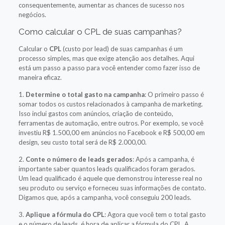
consequentemente, aumentar as chances de sucesso nos
negócios.
Como calcular o CPL de suas campanhas?
Calcular o
CPL
(custo por lead) de suas campanhas é um
processo simples, mas que exige atenção aos detalhes. Aqui
está um passo a passo para você entender como fazer isso de
maneira eficaz.
1.
Determine o total gasto na campanha
: O primeiro passo é
somar todos os custos relacionados à campanha de marketing.
Isso inclui gastos com anúncios, criação de conteúdo,
ferramentas de automação, entre outros. Por exemplo, se você
investiu R$ 1.500,00 em anúncios no Facebook e R$ 500,00 em
design, seu custo total será de R$ 2.000,00.
2.
Conte o número de leads gerados
: Após a campanha, é
importante saber quantos leads qualificados foram gerados.
Um lead qualificado é aquele que demonstrou interesse real no
seu produto ou serviço e forneceu suas informações de contato.
Digamos que, após a campanha, você conseguiu 200 leads.
3.
Aplique a fórmula do CPL
: Agora que você tem o total gasto
e o número de leads, é hora de aplicar a fórmula do CPL. A