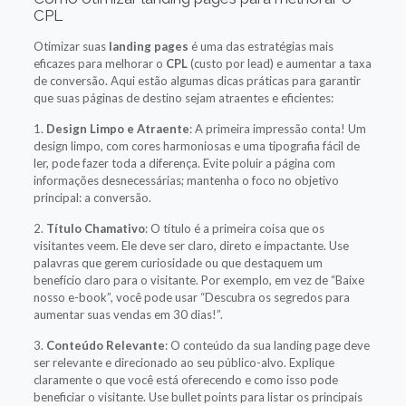
CPL
Otimizar suas
landing pages
é uma das estratégias mais
eficazes para melhorar o
CPL
(custo por lead) e aumentar a taxa
de conversão. Aqui estão algumas dicas práticas para garantir
que suas páginas de destino sejam atraentes e eficientes:
1.
Design Limpo e Atraente
: A primeira impressão conta! Um
design limpo, com cores harmoniosas e uma tipografia fácil de
ler, pode fazer toda a diferença. Evite poluir a página com
informações desnecessárias; mantenha o foco no objetivo
principal: a conversão.
2.
Título Chamativo
: O título é a primeira coisa que os
visitantes veem. Ele deve ser claro, direto e impactante. Use
palavras que gerem curiosidade ou que destaquem um
benefício claro para o visitante. Por exemplo, em vez de “Baixe
nosso e-book”, você pode usar “Descubra os segredos para
aumentar suas vendas em 30 dias!”.
3.
Conteúdo Relevante
: O conteúdo da sua landing page deve
ser relevante e direcionado ao seu público-alvo. Explique
claramente o que você está oferecendo e como isso pode
beneficiar o visitante. Use bullet points para listar os principais