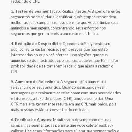
reduzindo o CPL.
3.
Testes de Segmentação
: Realizar testes A/B com diferentes
segmentos pode ajudar a identificar quais grupos respondem
melhor às suas campanhas. Isso permite que você otimize seus
anúncios e mensagens, concentrando seus esforços nos
segmentos que geram leads a um custo mais baixo.
4.
Redução de Desperdício
: Quando você segmenta seu
público, evita gastar recursos em pessoas que não estão
interessadas no que você oferece. Isso significa que seus
anúncios serão mostrados apenas para aqueles que têm maior
probabilidade de se tornarem leads, o que ajuda a reduzir o
CPL.
5.
Aumento da Relevância
: A segmentação aumenta a
relevância dos seus anúncios. Quando os usuários veem
mensagens que realmente se relacionam com suas necessidades
e interesses, a taxa de cliques (CTR) tende a aumentar. Uma
CTR mais alta geralmente resulta em um CPL mais baixo, pois
mais pessoas estão se convertendo em leads.
6.
Feedback e Ajustes
: Monitorar o desempenho de suas
campanhas segmentadas permite que você colete feedback
valioso. Use essas informações para ajustar sua segmentação e