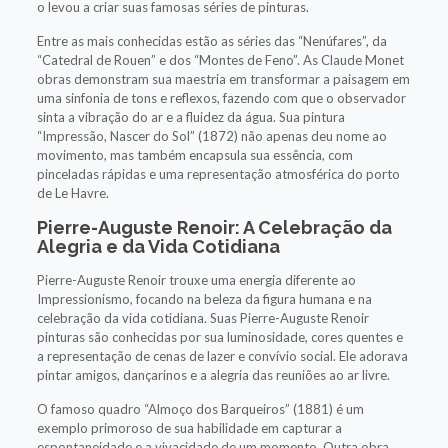
o levou a criar suas famosas séries de pinturas.
Entre as mais conhecidas estão as séries das “Nenúfares”, da
“Catedral de Rouen” e dos “Montes de Feno”. As Claude Monet
obras demonstram sua maestria em transformar a paisagem em
uma sinfonia de tons e reflexos, fazendo com que o observador
sinta a vibração do ar e a fluidez da água. Sua pintura
“Impressão, Nascer do Sol” (1872) não apenas deu nome ao
movimento, mas também encapsula sua essência, com
pinceladas rápidas e uma representação atmosférica do porto
de Le Havre.
Pierre-Auguste Renoir: A Celebração da
Alegria e da Vida Cotidiana
Pierre-Auguste Renoir trouxe uma energia diferente ao
Impressionismo, focando na beleza da figura humana e na
celebração da vida cotidiana. Suas Pierre-Auguste Renoir
pinturas são conhecidas por sua luminosidade, cores quentes e
a representação de cenas de lazer e convívio social. Ele adorava
pintar amigos, dançarinos e a alegria das reuniões ao ar livre.
O famoso quadro “Almoço dos Barqueiros” (1881) é um
exemplo primoroso de sua habilidade em capturar a
espontaneidade e a vivacidade de um momento. Outra obra