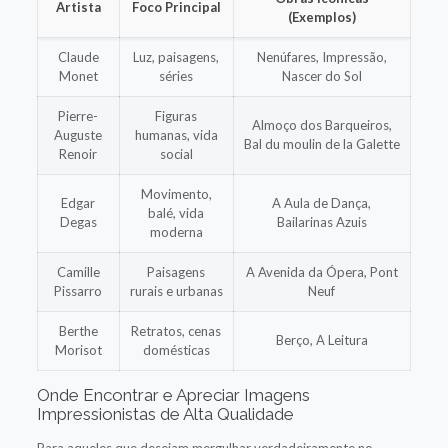
Artista
Foco Principal
(Exemplos)
Claude
Luz, paisagens,
Nenúfares, Impressão,
Monet
séries
Nascer do Sol
Pierre-
Figuras
Almoço dos Barqueiros,
Auguste
humanas, vida
Bal du moulin de la Galette
Renoir
social
Movimento,
Edgar
A Aula de Dança,
balé, vida
Degas
Bailarinas Azuis
moderna
Camille
Paisagens
A Avenida da Ópera, Pont
Pissarro
rurais e urbanas
Neuf
Berthe
Retratos, cenas
Berço, A Leitura
Morisot
domésticas
Onde Encontrar e Apreciar Imagens
Impressionistas de Alta Qualidade
Para aqueles que desejam mergulhar verdadeiramente no