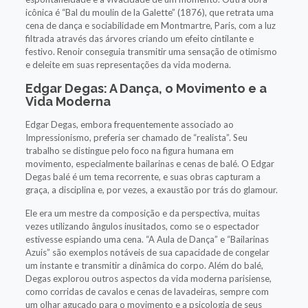
icônica é “Bal du moulin de la Galette” (1876), que retrata uma
cena de dança e sociabilidade em Montmartre, Paris, com a luz
filtrada através das árvores criando um efeito cintilante e
festivo. Renoir conseguia transmitir uma sensação de otimismo
e deleite em suas representações da vida moderna.
Edgar Degas: A Dança, o Movimento e a
Vida Moderna
Edgar Degas, embora frequentemente associado ao
Impressionismo, preferia ser chamado de “realista”. Seu
trabalho se distingue pelo foco na figura humana em
movimento, especialmente bailarinas e cenas de balé. O Edgar
Degas balé é um tema recorrente, e suas obras capturam a
graça, a disciplina e, por vezes, a exaustão por trás do glamour.
Ele era um mestre da composição e da perspectiva, muitas
vezes utilizando ângulos inusitados, como se o espectador
estivesse espiando uma cena. “A Aula de Dança” e “Bailarinas
Azuis” são exemplos notáveis de sua capacidade de congelar
um instante e transmitir a dinâmica do corpo. Além do balé,
Degas explorou outros aspectos da vida moderna parisiense,
como corridas de cavalos e cenas de lavadeiras, sempre com
um olhar aguçado para o movimento e a psicologia de seus