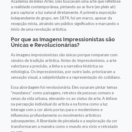
Academia de Belas Artes. Eles buscavam uma arte que refletisse
a realidade contemporânea, pintando ao ar livre (en plein air)
para capturar a luz natural diretamente. A primeira exposição
independente do grupo, em 1874, foi um marco, apesar da
recepção mista, atraindo um público significativo e marcando o
início de uma revolução artística.
Por que as Imagens Impressionistas são
Únicas e Revolucionárias?
As imagens impressionistas são únicas porque romperam com
séculos de tradição artística. Antes do Impressionismo, a arte
valorizava a precisão, a linha e a narrativa histórica ou
mitológica. Os impressionistas, por outro lado, priorizaram a
sensação visual, a subjetividade e a representação do cotidiano.
Essa abordagem foi revolucionária. Eles ousaram pintar temas
“mundanos” como paisagens, retratos de pessoas comuns e
cenas da vida urbana, elevando-os ao status de arte. A ênfase
na percepção individual do artista e na forma como a luz
interage com a cor abriu portas para o modernismo e
influenciou profundamente os movimentos artísticos
subsequentes. A liberdade de pincelada e a exploração da cor
transformaram a maneira como o mundo era visto e retratado
na arte.