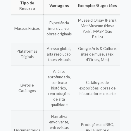
Tipo de
Vantagens
Exemplos/Sugestões
Recurso
Musée d’Orsay (Paris),
Experiência
Met Museum (Nova
Museus Físicos
imersiva, ver
York), MASP (São
obras originais
Paulo)
Acesso global,
Google Arts & Culture,
Plataformas
alta resolução,
sites de museus (ex:
Digitais
tours virtuais
d’Orsay, Met)
Análise
aprofundada,
contexto
Catálogos de
Livros e
histórico,
exposições, obras de
Catálogos
reproduções
historiadores de arte
de alta
qualidade
Narrativa
envolvente,
Produções da BBC,
entrevistas
Documentários
ARTE sobre o