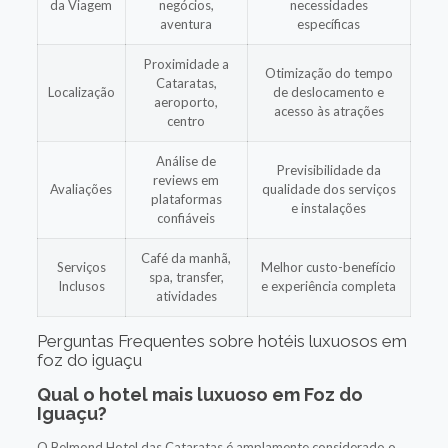
da Viagem
negócios,
necessidades
aventura
específicas
Proximidade a
Otimização do tempo
Cataratas,
Localização
de deslocamento e
aeroporto,
acesso às atrações
centro
Análise de
Previsibilidade da
reviews em
Avaliações
qualidade dos serviços
plataformas
e instalações
confiáveis
Café da manhã,
Serviços
Melhor custo-benefício
spa, transfer,
Inclusos
e experiência completa
atividades
Perguntas Frequentes sobre hotéis luxuosos em
foz do iguaçu
Qual o hotel mais luxuoso em Foz do
Iguaçu?
O Belmond Hotel das Cataratas é amplamente considerado o