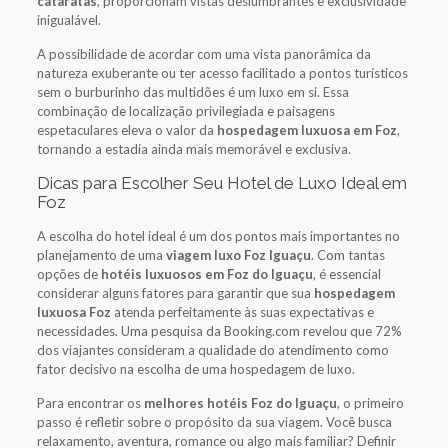
cataratas
, proporcionam vistas deslumbrantes e exclusividade
inigualável.
A possibilidade de acordar com uma vista panorâmica da
natureza exuberante ou ter acesso facilitado a pontos turísticos
sem o burburinho das multidões é um luxo em si. Essa
combinação de localização privilegiada e paisagens
espetaculares eleva o valor da
hospedagem luxuosa em Foz
,
tornando a estadia ainda mais memorável e exclusiva.
Dicas para Escolher Seu Hotel de Luxo Ideal em
Foz
A escolha do hotel ideal é um dos pontos mais importantes no
planejamento de uma
viagem luxo Foz Iguaçu
. Com tantas
opções de
hotéis luxuosos em Foz do Iguaçu
, é essencial
considerar alguns fatores para garantir que sua
hospedagem
luxuosa Foz
atenda perfeitamente às suas expectativas e
necessidades. Uma pesquisa da Booking.com revelou que 72%
dos viajantes consideram a qualidade do atendimento como
fator decisivo na escolha de uma hospedagem de luxo.
Para encontrar os
melhores hotéis Foz do Iguaçu
, o primeiro
passo é refletir sobre o propósito da sua viagem. Você busca
relaxamento, aventura, romance ou algo mais familiar? Definir