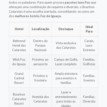
todos os paladares. Para quem procura
pacotes luxo Foz
que
ofereçam uma combinação de requinte e diversão, o Bourbon
Cataratas é uma escolha acertada, consolidando-se como um
dos
melhores hotéis Foz do Iguaçu
.
Ideal
Hotel
Localização
Destaque
Para
Belmond
Dentro do
Casais,
Vista exclusiva
Hotel das
Parque
Luxo
das Cataratas
Cataratas
Nacional
Extremo
Wish Foz
Próximo ao
Campo de Golfe,
Famílias,
do Iguaçu
aeroporto
Lazer completo
Golfistas
Grand
Ampla estrutura
Próximo à
Famílias,
Carimã
para eventos e
fronteira
Eventos
Resort
famílias
Lazer e
Bourbon
Avenida das
entretenimento
Famílias,
Cataratas
Cataratas
para todas as
Diversão
Resort
idades