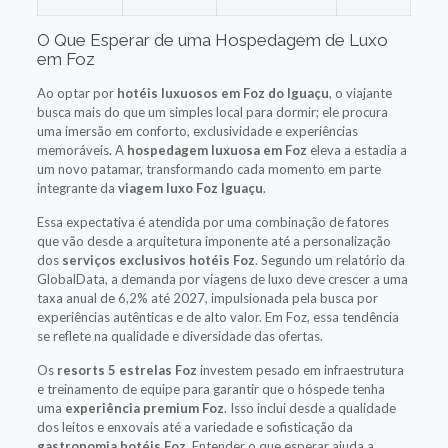
O Que Esperar de uma Hospedagem de Luxo
em Foz
Ao optar por
hotéis luxuosos em Foz do Iguaçu
, o viajante
busca mais do que um simples local para dormir; ele procura
uma imersão em conforto, exclusividade e experiências
memoráveis. A
hospedagem luxuosa em Foz
eleva a estadia a
um novo patamar, transformando cada momento em parte
integrante da
viagem luxo Foz Iguaçu
.
Essa expectativa é atendida por uma combinação de fatores
que vão desde a arquitetura imponente até a personalização
dos
serviços exclusivos hotéis Foz
. Segundo um relatório da
GlobalData, a demanda por viagens de luxo deve crescer a uma
taxa anual de 6,2% até 2027, impulsionada pela busca por
experiências autênticas e de alto valor. Em Foz, essa tendência
se reflete na qualidade e diversidade das ofertas.
Os
resorts 5 estrelas Foz
investem pesado em infraestrutura
e treinamento de equipe para garantir que o hóspede tenha
uma
experiência premium Foz
. Isso inclui desde a qualidade
dos leitos e enxovais até a variedade e sofisticação da
gastronomia hotéis Foz
. Entender o que esperar ajuda a