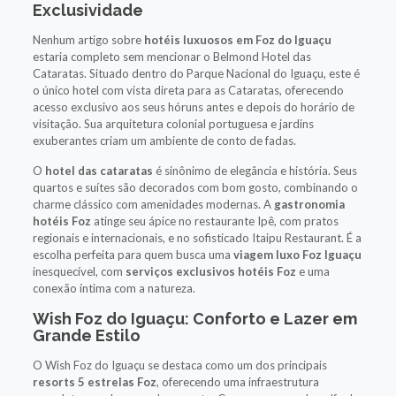
Exclusividade
Nenhum artigo sobre
hotéis luxuosos em Foz do Iguaçu
estaria completo sem mencionar o Belmond Hotel das
Cataratas. Situado dentro do Parque Nacional do Iguaçu, este é
o único hotel com vista direta para as Cataratas, oferecendo
acesso exclusivo aos seus hóruns antes e depois do horário de
visitação. Sua arquitetura colonial portuguesa e jardins
exuberantes criam um ambiente de conto de fadas.
O
hotel das cataratas
é sinônimo de elegância e história. Seus
quartos e suítes são decorados com bom gosto, combinando o
charme clássico com amenidades modernas. A
gastronomia
hotéis Foz
atinge seu ápice no restaurante Ipê, com pratos
regionais e internacionais, e no sofisticado Itaipu Restaurant. É a
escolha perfeita para quem busca uma
viagem luxo Foz Iguaçu
inesquecível, com
serviços exclusivos hotéis Foz
e uma
conexão íntima com a natureza.
Wish Foz do Iguaçu: Conforto e Lazer em
Grande Estilo
O Wish Foz do Iguaçu se destaca como um dos principais
resorts 5 estrelas Foz
, oferecendo uma infraestrutura