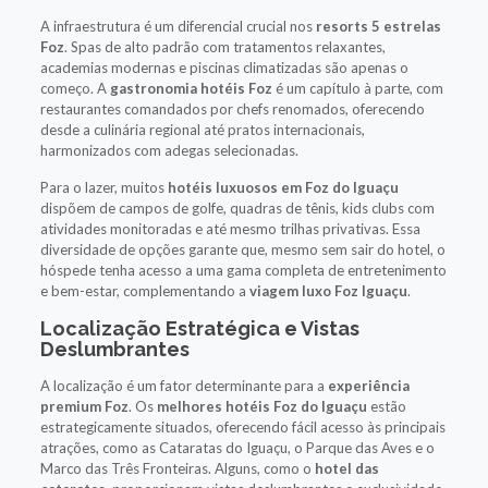
A infraestrutura é um diferencial crucial nos
resorts 5 estrelas
Foz
. Spas de alto padrão com tratamentos relaxantes,
academias modernas e piscinas climatizadas são apenas o
começo. A
gastronomia hotéis Foz
é um capítulo à parte, com
restaurantes comandados por chefs renomados, oferecendo
desde a culinária regional até pratos internacionais,
harmonizados com adegas selecionadas.
Para o lazer, muitos
hotéis luxuosos em Foz do Iguaçu
dispõem de campos de golfe, quadras de tênis, kids clubs com
atividades monitoradas e até mesmo trilhas privativas. Essa
diversidade de opções garante que, mesmo sem sair do hotel, o
hóspede tenha acesso a uma gama completa de entretenimento
e bem-estar, complementando a
viagem luxo Foz Iguaçu
.
Localização Estratégica e Vistas
Deslumbrantes
A localização é um fator determinante para a
experiência
premium Foz
. Os
melhores hotéis Foz do Iguaçu
estão
estrategicamente situados, oferecendo fácil acesso às principais
atrações, como as Cataratas do Iguaçu, o Parque das Aves e o
Marco das Três Fronteiras. Alguns, como o
hotel das