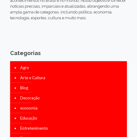
acontecimentos no Brasil e no mundo. Nosso objetivo é fornecer
notícias precisas, imparciais e atualizadas, abrangendo uma
ampla gama de categorias, incluindo política, economia,
tecnologia, esportes, cultura e muito mais.
Categorias
Agro
Arte e Cultura
Blog
Decoração
economia
Educação
Entretenimento