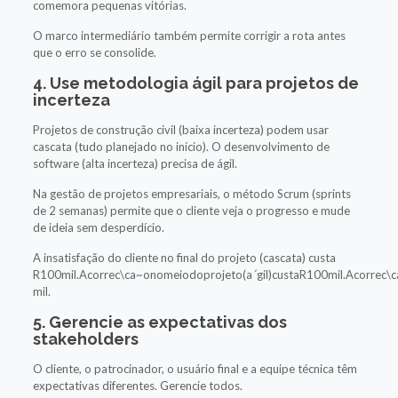
comemora pequenas vitórias.
O marco intermediário também permite corrigir a rota antes
que o erro se consolide.
4. Use metodologia ágil para projetos de
incerteza
Projetos de construção civil (baixa incerteza) podem usar
cascata (tudo planejado no início). O desenvolvimento de
software (alta incerteza) precisa de ágil.
Na gestão de projetos empresariais, o método Scrum (sprints
de 2 semanas) permite que o cliente veja o progresso e mude
de ideia sem desperdício.
A insatisfação do cliente no final do projeto (cascata) custa
R100mil.Acorrec\ca~onomeiodoprojeto(aˊgil)custaR100mil.Acorrec\c
mil.
5. Gerencie as expectativas dos
stakeholders
O cliente, o patrocinador, o usuário final e a equipe técnica têm
expectativas diferentes. Gerencie todos.