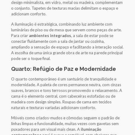
design minimalista, em vidro, metal ou madeira, complementam
o conjunto. Tapetes de texturas macias delimitam o espaço e
adicionam conforto.
A iluminação é estratégica, combinando luz ambiente com
luminárias de piso ou de mesa que servem como peças de arte.
Para criar
ambientes integrados
, a sala de estar pode se
conectar fluidamente com a sala de jantar ou cozinha,
ampliando a sensação de espaço e facilitando a interação social.
A escolha de uma única grande obra de arte na parede principal
pode ser o toque final.
Quarto: Refúgio de Paz e Modernidade
O quarto contemporâneo é um santuário de tranquilidade e
modernidade. A paleta de cores permanece neutra, com cinzas
suaves, brancos e tons terrosos promovendo o relaxamento. A
cama é o elemento central, com cabeceiras estofadas ou de
madeira com design simples. Roupas de cama em tecidos
naturais e texturas variadas adicionam conforto.
Móveis como criados-mudos e cômodas seguem o padrão de
linhas limpas e funcionalidade, muitas vezes com gavetas sem
puxadores para um visual mais clean. A
iluminação
contemporânea
aqui é suave e regulável, com abajures que