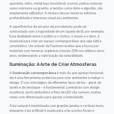
aparente, vidro, metal (aço inoxidável, cromo), pedras naturais
como mármore ou granito, e tecidos como linho e algodão, são
amplamente utilizados. A mistura dessas texturas adiciona
profundidade e interesse visual aos ambientes.
A superfície lisa de um piso de porcelanato pode ser
contrastada com a rugosidade de um tapete de lã, por exemplo.
Essa dualidade entre o polido e o rústico, o macio e o duro, é
essencial para criar um espaço contemporâneo que seja tátil e
convidativo. Um estudo da Pantone revelou que a busca por
materiais com texturas orgânicas cresceu 20% nos últimos cinco
anos, evidenciando a valorização da naturalidade.
Iluminação: A Arte de Criar Atmosferas
A
iluminação contemporânea
é mais do que apenas funcional;
ela é uma ferramenta poderosa para criar ambientes e realçar o
design. O uso estratégico de diferentes tipos de luz – geral, de
tarefa e de destaque – é fundamental. Luminárias com design
escultural, spots embutidos e fitas de LED são comuns, muitas
vezes com dimerização para ajustar a intensidade.
A luz natural é maximizada com grandes janelas e cortinas leves,
enquanto a luz artificial é usada para criar pontos focais e