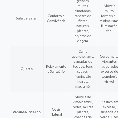
grandes,
muitas
Móveis
almofadas,
muito
Conforto e
tapetes de
formais ou
Sala de Estar
Convivência
fibras
minimalistas
naturais,
iluminação
plantas,
fria.
objetos de
viagem.
Cama
aconchegante,
Cores muit
camadas de
vibrantes
Relaxamento
tecidos, tons
nas paredes
Quarto
e Santuário
suaves,
excesso de
iluminação
tecnologia
indireta,
visível.
macramê.
Móveis de
vime/bambu,
Plástico e
redes, muitas
excesso,
Oásis
Varanda/Externo
plantas,
ausência d
Natural
cordões de
verde, luze