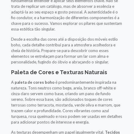
fundamental entender e aplicar seus elementos chave. Não se
trata de replicar um catálogo, mas de absorver a essência e
adaptá-la ao seu espaço e gosto pessoal. A autenticidade é o
fio condutor, e a harmonização de diferentes componentes é a
chave para o sucesso. Vamos explorar os pilares que sustentam
essa estética tão singular.
Desde a escolha das cores até a disposição dos móveis estilo
boho, cada detalhe contribui para a atmosfera acolhedora e
cheia de história. Prepare-se para descobrir como esses
elementos se entrelaçam para formar um lar com alma e
personalidade, fugindo do óbvio e abraçando o singular.
Paleta de Cores e Texturas Naturais
A
paleta de cores boho
é predominantemente inspirada na
natureza. Tons neutros como bege, areia, branco off-white e
cinza claro servem como base, criando um pano de fundo
sereno. Sobre essa base, são adicionados toques de cores
terrosas como terracota, mostarda, verde oliva e marrom, que
trazem calor e profundidade. Cores vibrantes como azul
turquesa, rosa queimado e roxo podem ser usadas em detalhes
para adicionar pontos de interesse e energia.
As texturas desempenham um papel igualmente vital.
Tecidos