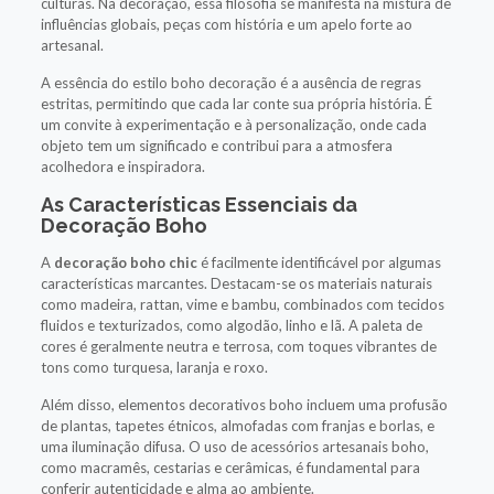
culturas. Na decoração, essa filosofia se manifesta na mistura de
influências globais, peças com história e um apelo forte ao
artesanal.
A essência do estilo boho decoração é a ausência de regras
estritas, permitindo que cada lar conte sua própria história. É
um convite à experimentação e à personalização, onde cada
objeto tem um significado e contribui para a atmosfera
acolhedora e inspiradora.
As Características Essenciais da
Decoração Boho
A
decoração boho chic
é facilmente identificável por algumas
características marcantes. Destacam-se os materiais naturais
como madeira, rattan, vime e bambu, combinados com tecidos
fluidos e texturizados, como algodão, linho e lã. A paleta de
cores é geralmente neutra e terrosa, com toques vibrantes de
tons como turquesa, laranja e roxo.
Além disso, elementos decorativos boho incluem uma profusão
de plantas, tapetes étnicos, almofadas com franjas e borlas, e
uma iluminação difusa. O uso de acessórios artesanais boho,
como macramês, cestarias e cerâmicas, é fundamental para
conferir autenticidade e alma ao ambiente.