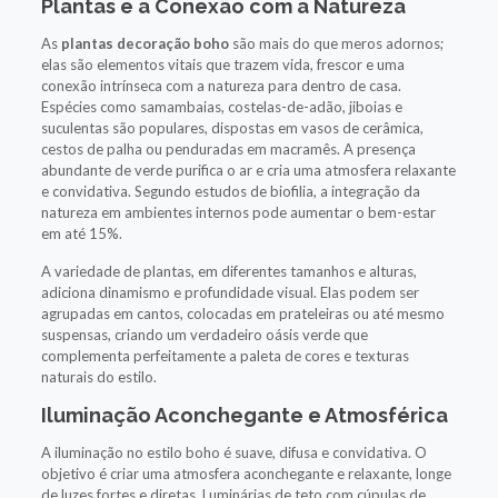
Plantas e a Conexão com a Natureza
As
plantas decoração boho
são mais do que meros adornos;
elas são elementos vitais que trazem vida, frescor e uma
conexão intrínseca com a natureza para dentro de casa.
Espécies como samambaias, costelas-de-adão, jiboias e
suculentas são populares, dispostas em vasos de cerâmica,
cestos de palha ou penduradas em macramês. A presença
abundante de verde purifica o ar e cria uma atmosfera relaxante
e convidativa. Segundo estudos de biofilia, a integração da
natureza em ambientes internos pode aumentar o bem-estar
em até 15%.
A variedade de plantas, em diferentes tamanhos e alturas,
adiciona dinamismo e profundidade visual. Elas podem ser
agrupadas em cantos, colocadas em prateleiras ou até mesmo
suspensas, criando um verdadeiro oásis verde que
complementa perfeitamente a paleta de cores e texturas
naturais do estilo.
Iluminação Aconchegante e Atmosférica
A iluminação no estilo boho é suave, difusa e convidativa. O
objetivo é criar uma atmosfera aconchegante e relaxante, longe
de luzes fortes e diretas. Luminárias de teto com cúpulas de