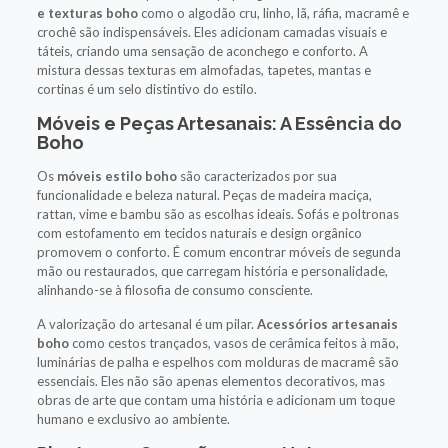
e texturas boho
como o algodão cru, linho, lã, ráfia, macramê e
crochê são indispensáveis. Eles adicionam camadas visuais e
táteis, criando uma sensação de aconchego e conforto. A
mistura dessas texturas em almofadas, tapetes, mantas e
cortinas é um selo distintivo do estilo.
Móveis e Peças Artesanais: A Essência do
Boho
Os
móveis estilo boho
são caracterizados por sua
funcionalidade e beleza natural. Peças de madeira maciça,
rattan, vime e bambu são as escolhas ideais. Sofás e poltronas
com estofamento em tecidos naturais e design orgânico
promovem o conforto. É comum encontrar móveis de segunda
mão ou restaurados, que carregam história e personalidade,
alinhando-se à filosofia de consumo consciente.
A valorização do artesanal é um pilar.
Acessórios artesanais
boho
como cestos trançados, vasos de cerâmica feitos à mão,
luminárias de palha e espelhos com molduras de macramê são
essenciais. Eles não são apenas elementos decorativos, mas
obras de arte que contam uma história e adicionam um toque
humano e exclusivo ao ambiente.