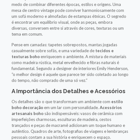
medo de combinar diferentes épocas, estilos e origens. Uma
mesa de centro vintage pode conviver harmoniosamente com
um sofá moderno e almofadas de estampas étnicas. O segredo
é encontrar um equilíbrio visual, onde as peças, embora
diversas, conversem entre si através de cores, texturas ou um
tema em comum.
Pense em camadas: tapetes sobrepostos, mantas jogadas
casualmente sobre sofás, e uma variedade de
tecidos e
texturas boho
enriquecem o ambiente. A mistura de materiais
como madeira rústica, metal envelhecido e fibras naturais é
fundamental. Segundo a designer de interiores Emily Henderson,
“o melhor design é aquele que parece ter sido coletado ao longo
do tempo, não comprado de uma só vez.”
A Importância dos Detalhes e Acessórios
Os detalhes são o que transformam um ambiente com
estilo
boho decoração
em um lar com personalidade.
Acessórios
artesanais boho
são indispensáveis: vasos de cerâmica com
imperfeições charmosas, esculturas de madeira, cestos
trançados e peças de macramê adicionam um toque humano e
autêntico. Quadros de arte, fotografias de viagens e lembranças
pessoais contam a sua história e enriquecem o espaço.