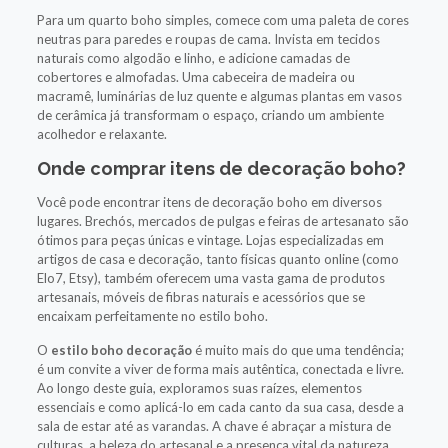
Para um quarto boho simples, comece com uma paleta de cores
neutras para paredes e roupas de cama. Invista em tecidos
naturais como algodão e linho, e adicione camadas de
cobertores e almofadas. Uma cabeceira de madeira ou
macramê, luminárias de luz quente e algumas plantas em vasos
de cerâmica já transformam o espaço, criando um ambiente
acolhedor e relaxante.
Onde comprar itens de decoração boho?
Você pode encontrar itens de decoração boho em diversos
lugares. Brechós, mercados de pulgas e feiras de artesanato são
ótimos para peças únicas e vintage. Lojas especializadas em
artigos de casa e decoração, tanto físicas quanto online (como
Elo7, Etsy), também oferecem uma vasta gama de produtos
artesanais, móveis de fibras naturais e acessórios que se
encaixam perfeitamente no estilo boho.
O
estilo boho decoração
é muito mais do que uma tendência;
é um convite a viver de forma mais autêntica, conectada e livre.
Ao longo deste guia, exploramos suas raízes, elementos
essenciais e como aplicá-lo em cada canto da sua casa, desde a
sala de estar até as varandas. A chave é abraçar a mistura de
culturas, a beleza do artesanal e a presença vital da natureza,