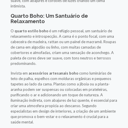
suave, com abajures e cordões de luzes criando um clima
intimista.
Quarto Boho: Um Santuário de
Relaxamento
O
quarto estilo boho
é um refúgio pessoal, um santuário de
relaxamento e introspecção. A cama é o ponto focal, com uma
cabeceira de madeira, rattan ou um painel de macramê. Roupas
de cama em algodão ou linho, com muitas camadas de
cobertores e almofadas, criam uma sensação de aconchego. A
paleta de cores deve ser suave, com tons neutros e terrosos
predominando.
Invista em
acessórios artesanais boho
como luminárias de
teto de palha, espelhos com molduras orgânicas e pequenos
tapetes ao lado da cama. Plantas como a jiboia ou a planta-
aranha podem ser suspensas ou colocadas em prateleiras,
purificando o ar e adicionando um toque de natureza. A
iluminação indireta, com abajures de luz quente, é essencial para
criar uma atmosfera propícia ao descanso. Segundo
especialistas em design de interiores, a criação de um ambiente
que promova o bem-estar e o relaxamento é crucial para a
saúde mental.