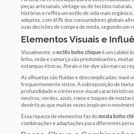
peças artesanais, vintage ou de tecidos naturais
histórias e reflita um estilo de vida mais orgân
adeptos, com 60% dos consumidores globais afir
suas decisões de compra de moda, segundo um re
Elementos Visuais e Influê
Visualmente, o
estilo boho chique
é um caldeirão
linho, seda e camurça são predominantes, muitas
estampas étnicas, florais e tie-dye são marcas reg
As silhuetas são fluidas e descomplicadas: maxi v
frequentemente vistos. A sobreposição de textu
profundidade e o interesse visual característicos
neutros, verdes, azuis, roxos e toques de mostar
desérticas que muitas vezes inspiram o movimen
Essa riqueza de elementos faz do
moda boho chi
combinações e adaptações para diferentes perso