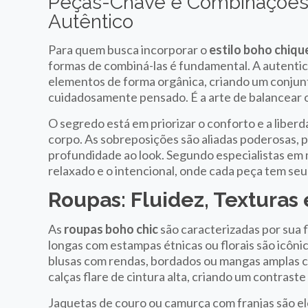
Peças-Chave e Combinações
Autêntico
Para quem busca incorporar o
estilo boho chiqu
formas de combiná-las é fundamental. A autentici
elementos de forma orgânica, criando um conjun
cuidadosamente pensado. É a arte de balancear o 
O segredo está em priorizar o conforto e a libe
corpo. As sobreposições são aliadas poderosas, p
profundidade ao look. Segundo especialistas em
relaxado e o intencional, onde cada peça tem seu
Roupas: Fluidez, Texturas
As
roupas boho chic
são caracterizadas por sua f
longas com estampas étnicas ou florais são icôn
blusas com rendas, bordados ou mangas amplas 
calças flare de cintura alta, criando um contraste
Jaquetas de couro ou camurça com franjas são el