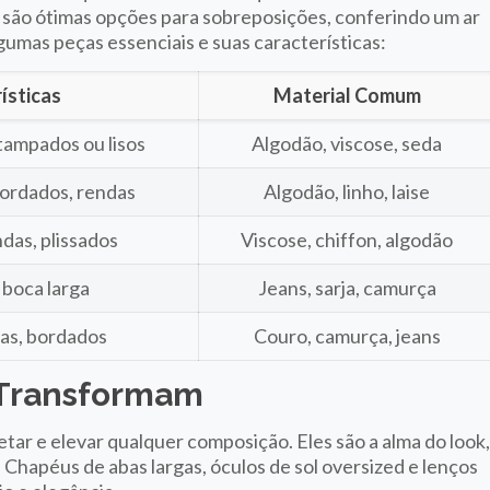
são ótimas opções para sobreposições, conferindo um ar
lgumas peças essenciais e suas características:
ísticas
Material Comum
stampados ou lisos
Algodão, viscose, seda
ordados, rendas
Algodão, linho, laise
ndas, plissados
Viscose, chiffon, algodão
, boca larga
Jeans, sarja, camurça
ras, bordados
Couro, camurça, jeans
 Transformam
etar e elevar qualquer composição. Eles são a alma do look
Chapéus de abas largas, óculos de sol oversized e lenços