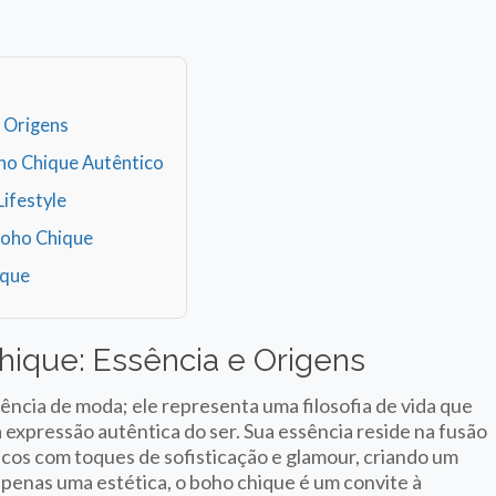
e Origens
ho Chique Autêntico
ifestyle
Boho Chique
ique
hique: Essência e Origens
cia de moda; ele representa uma filosofia de vida que
a expressão autêntica do ser. Sua essência reside na fusão
cos com toques de sofisticação e glamour, criando um
apenas uma estética, o boho chique é um convite à