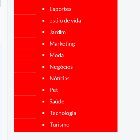
objetivo é
Esportes
fornecer
notícias
estilo de vida
precisas,
imparciais
Jardim
e
atualizadas,
Marketing
abrangendo
uma ampla
Moda
gama de
categorias,
Negócios
incluindo
política,
Nótícias
economia,
tecnologia,
Pet
esportes,
cultura e
Saúde
muito mais.
Tecnologia
Turismo