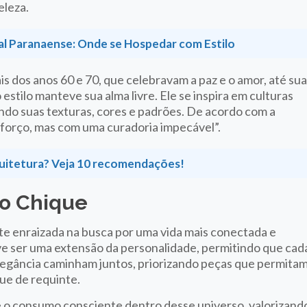
eleza.
l Paranaense: Onde se Hospedar com Estilo
s dos anos 60 e 70, que celebravam a paz e o amor, até su
estilo manteve sua alma livre. Ele se inspira em culturas
ando suas texturas, cores e padrões. De acordo com a
sforço, mas com uma curadoria impecável”.
quitetura? Veja 10 recomendações!
ho Chique
 enraizada na busca por uma vida mais conectada e
deve ser uma extensão da personalidade, permitindo que cad
elegância caminham juntos, priorizando peças que permita
ue de requinte.
 e o consumo consciente dentro desse universo, valorizand