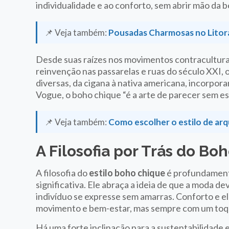
individualidade e ao conforto, sem abrir mão da b
📌 Veja também:
Pousadas Charmosas no Litora
Desde suas raízes nos movimentos contraculturai
reinvenção nas passarelas e ruas do século XXI, o 
diversas, da cigana à nativa americana, incorpor
Vogue, o boho chique “é a arte de parecer sem e
📌 Veja também:
Como escolher o estilo de ar
A Filosofia por Trás do Bo
A filosofia do
estilo boho chique
é profundamente
significativa. Ele abraça a ideia de que a moda 
indivíduo se expresse sem amarras. Conforto e 
movimento e bem-estar, mas sempre com um toq
Há uma forte inclinação para a sustentabilidade