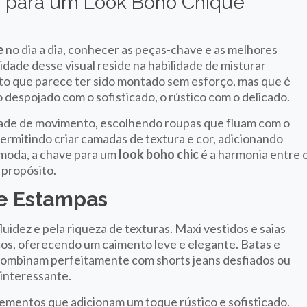
 para um Look Boho Chique
e
no dia a dia, conhecer as peças-chave e as melhores
dade desse visual reside na habilidade de misturar
to que parece ter sido montado sem esforço, mas que é
despojado com o sofisticado, o rústico com o delicado.
rdade de movimento, escolhendo roupas que fluam com o
ermitindo criar camadas de textura e cor, adicionando
 moda, a chave para um
look boho chic
é a harmonia entre 
 propósito.
 e Estampas
luidez e pela riqueza de texturas. Maxi vestidos e saias
icos, oferecendo um caimento leve e elegante. Batas e
combinam perfeitamente com shorts jeans desfiados ou
 interessante.
ementos que adicionam um toque rústico e sofisticado.