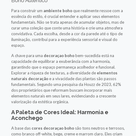
Boho Autêntico
Para construir um
ambiente boho
que realmente ressoe com a
essência do estilo, é crucial entender e aplicar seus elementos
fundamentais. Não se trata apenas de acumular objetos, mas de
curar uma coleção que conte uma história e crie uma atmosfera
convidativa. Cada escolha, desde a cor da parede até o tipo de
iluminação, contribui para a experiência sensorial e visual do
espaço.
A chave para uma
decoraçao boho
bem-sucedida está na
capacidade de equilibrar a exuberância com a harmonia,
garantindo que o espaço permaneça acolhedor e funcional.
Explorar a riqueza de texturas, a diversidade de
elementos
naturais decoração
e a vivacidade das plantas são passos
fundamentais. Segundo uma pesquisa da Houzz de 2023, 62%
dos proprietários que reformam buscam incorporar mais
elementos naturais em seus lares, evidenciando a crescente
valorização da estética orgânica.
A Paleta de Cores Ideal: Harmonia e
Aconchego
A base das
cores decoraçao boho
são tons neutros e terrosos,
como branco off-white, bege, creme e marrom claro. Eles criam