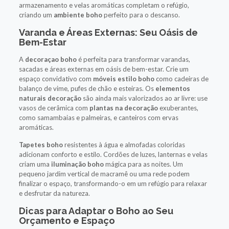
armazenamento e velas aromáticas completam o refúgio,
criando um
ambiente boho
perfeito para o descanso.
Varanda e Áreas Externas: Seu Oásis de
Bem-Estar
A
decoraçao boho
é perfeita para transformar varandas,
sacadas e áreas externas em oásis de bem-estar. Crie um
espaço convidativo com
móveis estilo boho
como cadeiras de
balanço de vime, pufes de chão e esteiras. Os
elementos
naturais decoração
são ainda mais valorizados ao ar livre: use
vasos de cerâmica com
plantas na decoração
exuberantes,
como samambaias e palmeiras, e canteiros com ervas
aromáticas.
Tapetes boho
resistentes à água e almofadas coloridas
adicionam conforto e estilo. Cordões de luzes, lanternas e velas
criam uma
iluminação boho
mágica para as noites. Um
pequeno jardim vertical de macramê ou uma rede podem
finalizar o espaço, transformando-o em um refúgio para relaxar
e desfrutar da natureza.
Dicas para Adaptar o Boho ao Seu
Orçamento e Espaço