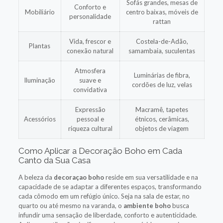
Sofás grandes, mesas de
Conforto e
Mobiliário
centro baixas, móveis de
personalidade
rattan
Vida, frescor e
Costela-de-Adão,
Plantas
conexão natural
samambaia, suculentas
Atmosfera
Luminárias de fibra,
Iluminação
suave e
cordões de luz, velas
convidativa
Expressão
Macramê, tapetes
Acessórios
pessoal e
étnicos, cerâmicas,
riqueza cultural
objetos de viagem
Como Aplicar a Decoração Boho em Cada
Canto da Sua Casa
A beleza da
decoraçao boho
reside em sua versatilidade e na
capacidade de se adaptar a diferentes espaços, transformando
cada cômodo em um refúgio único. Seja na sala de estar, no
quarto ou até mesmo na varanda, o
ambiente boho
busca
infundir uma sensação de liberdade, conforto e autenticidade.