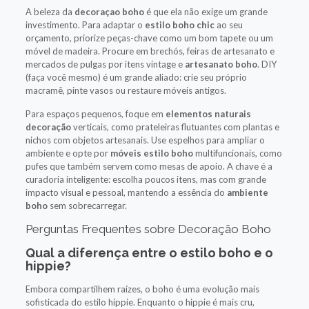
A beleza da
decoraçao boho
é que ela não exige um grande
investimento. Para adaptar o
estilo boho chic
ao seu
orçamento, priorize peças-chave como um bom tapete ou um
móvel de madeira. Procure em brechós, feiras de artesanato e
mercados de pulgas por itens vintage e
artesanato boho
. DIY
(faça você mesmo) é um grande aliado: crie seu próprio
macramê, pinte vasos ou restaure móveis antigos.
Para espaços pequenos, foque em
elementos naturais
decoração
verticais, como prateleiras flutuantes com plantas e
nichos com objetos artesanais. Use espelhos para ampliar o
ambiente e opte por
móveis estilo boho
multifuncionais, como
pufes que também servem como mesas de apoio. A chave é a
curadoria inteligente: escolha poucos itens, mas com grande
impacto visual e pessoal, mantendo a essência do
ambiente
boho
sem sobrecarregar.
Perguntas Frequentes sobre Decoração Boho
Qual a diferença entre o estilo boho e o
hippie?
Embora compartilhem raízes, o boho é uma evolução mais
sofisticada do estilo hippie. Enquanto o hippie é mais cru,