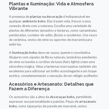
Plantas e Iluminação: Vida e Atmosfera
Vibrante
A presença de
plantas na decoração
é indispensável em
qualquer
ambiente boho
. Elas trazem vida, frescor e uma
conexão direta com a natureza. Escolha uma variedade de
plantas de diferentes tamanhos e texturas, como samambaias
penduradas, costelas-de-adão, jiboias e suculentas. Use vasos
de cerâmica, cestos de vime ou suportes de macramê para
exibi-las.
A
iluminação boho
deve ser suave, quente e convidativa.
Abajures com cúpulas de fibras naturais, luminárias pendentes
de vime ou bambu e cordões de luzes (fairy lights) criam uma
atmosfera mágica. Velas e lanternas marroquinas também são
excelentes para adicionar um brilho aconchegante e um toque
exótico, complementando a sensação de um refúgio acolhedor.
Acessórios e Artesanato: Detalhes que
Fazem a Diferença
Os acessórios são a alma da
decoraçao boho
, permitindo
expressar sua personalidade e paixões. Peças de
artesanato
boho
, como tapeçarias de parede em macramê, cestos