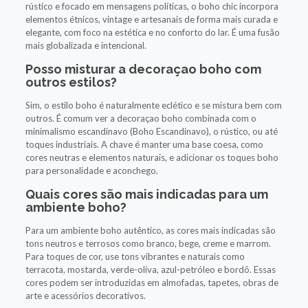
rústico e focado em mensagens políticas, o boho chic incorpora
elementos étnicos, vintage e artesanais de forma mais curada e
elegante, com foco na estética e no conforto do lar. É uma fusão
mais globalizada e intencional.
Posso misturar a decoraçao boho com
outros estilos?
Sim, o estilo boho é naturalmente eclético e se mistura bem com
outros. É comum ver a decoraçao boho combinada com o
minimalismo escandinavo (Boho Escandinavo), o rústico, ou até
toques industriais. A chave é manter uma base coesa, como
cores neutras e elementos naturais, e adicionar os toques boho
para personalidade e aconchego.
Quais cores são mais indicadas para um
ambiente boho?
Para um ambiente boho autêntico, as cores mais indicadas são
tons neutros e terrosos como branco, bege, creme e marrom.
Para toques de cor, use tons vibrantes e naturais como
terracota, mostarda, verde-oliva, azul-petróleo e bordô. Essas
cores podem ser introduzidas em almofadas, tapetes, obras de
arte e acessórios decorativos.