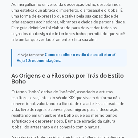
Ao mergulhar no universo da
decoraçao boho
, descobrimos
uma estética que abraça o imperfeito, o artesanal e o global. É
uma forma de expressão que cativa pela sua capacidade de
criar espaços acolhedores, vibrantes e cheios de personalidade.
Este guia definitivo foi elaborado para desvendar todos os
segredos do
design de interiores boho
, permitindo que você
crie um lar que verdadeiramente reflita sua alma.
📌 Veja também:
Como escolher o estilo de arquitetura?
Veja 10 recomendações!
As Origens e a Filosofia por Trás do Estilo
Boho
O termo “boho” deriva de “boêmio”, associado a artistas,
escritores e viajantes do século XIX que viviam de forma não
convencional, valorizando a liberdade e a arte. Essa filosofia de
vida, livre de regras e convenções, migrou para a decoração,
resultando em um
ambiente boho
que é ao mesmo tempo
sofisticado e despretensioso. É uma celebração da cultura
global, do artesanato e da conexão com o natural.
A essência do boho reside na mistura de influências de diversas