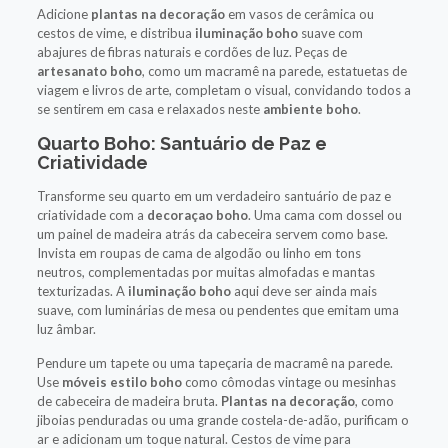
Adicione
plantas na decoração
em vasos de cerâmica ou
cestos de vime, e distribua
iluminação boho
suave com
abajures de fibras naturais e cordões de luz. Peças de
artesanato boho
, como um macramê na parede, estatuetas de
viagem e livros de arte, completam o visual, convidando todos a
se sentirem em casa e relaxados neste
ambiente boho
.
Quarto Boho: Santuário de Paz e
Criatividade
Transforme seu quarto em um verdadeiro santuário de paz e
criatividade com a
decoraçao boho
. Uma cama com dossel ou
um painel de madeira atrás da cabeceira servem como base.
Invista em roupas de cama de algodão ou linho em tons
neutros, complementadas por muitas almofadas e mantas
texturizadas. A
iluminação boho
aqui deve ser ainda mais
suave, com luminárias de mesa ou pendentes que emitam uma
luz âmbar.
Pendure um tapete ou uma tapeçaria de macramê na parede.
Use
móveis estilo boho
como cômodas vintage ou mesinhas
de cabeceira de madeira bruta.
Plantas na decoração
, como
jiboias penduradas ou uma grande costela-de-adão, purificam o
ar e adicionam um toque natural. Cestos de vime para