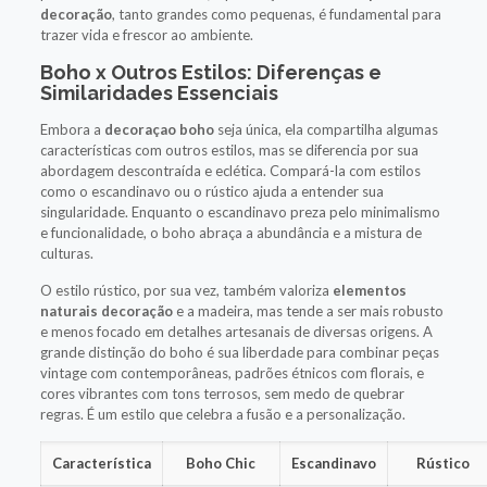
decoração
, tanto grandes como pequenas, é fundamental para
trazer vida e frescor ao ambiente.
Boho x Outros Estilos: Diferenças e
Similaridades Essenciais
Embora a
decoraçao boho
seja única, ela compartilha algumas
características com outros estilos, mas se diferencia por sua
abordagem descontraída e eclética. Compará-la com estilos
como o escandinavo ou o rústico ajuda a entender sua
singularidade. Enquanto o escandinavo preza pelo minimalismo
e funcionalidade, o boho abraça a abundância e a mistura de
culturas.
O estilo rústico, por sua vez, também valoriza
elementos
naturais decoração
e a madeira, mas tende a ser mais robusto
e menos focado em detalhes artesanais de diversas origens. A
grande distinção do boho é sua liberdade para combinar peças
vintage com contemporâneas, padrões étnicos com florais, e
cores vibrantes com tons terrosos, sem medo de quebrar
regras. É um estilo que celebra a fusão e a personalização.
Característica
Boho Chic
Escandinavo
Rústico