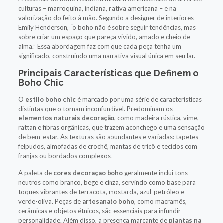
culturas – marroquina, indiana, nativa americana – e na
valorização do feito à mão. Segundo a designer de interiores
Emily Henderson, “o boho não é sobre seguir tendências, mas
sobre criar um espaço que pareça vivido, amado e cheio de
alma.” Essa abordagem faz com que cada peça tenha um
significado, construindo uma narrativa visual única em seu lar.
Principais Características que Definem o
Boho Chic
O
estilo boho chic
é marcado por uma série de características
distintas que o tornam inconfundível. Predominam os
elementos naturais decoração
, como madeira rústica, vime,
rattan e fibras orgânicas, que trazem aconchego e uma sensação
de bem-estar. As texturas são abundantes e variadas: tapetes
felpudos, almofadas de crochê, mantas de tricô e tecidos com
franjas ou bordados complexos.
A paleta de
cores decoraçao boho
geralmente inclui tons
neutros como branco, bege e cinza, servindo como base para
toques vibrantes de terracota, mostarda, azul-petróleo e
verde-oliva. Peças de
artesanato boho
, como macramês,
cerâmicas e objetos étnicos, são essenciais para infundir
personalidade. Além disso, a presença marcante de
plantas na