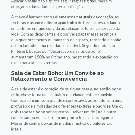
Aplicar o estilo não significa seguir regras rígidas, mas sim
abraçar a criatividade e a personalização.
A chave é harmonizar os
elementos naturais decoração
, as
texturas e as
cores decoraçao boho
de forma coesa, criando
uma atmosfera que convida ao relaxamento e à celebração da
vida. Com as dicas certas, é possível adaptar essa estética a
qualquer orçamento ou tamanho de espaço, tornando o sonho
de um lar boho uma realidade acessível. Segundo dados do
Pinterest, buscas por “decoração de varanda boho”
aumentaram 150% no último ano, mostrando a expansão do
estilo para áreas externas.
Sala de Estar Boho: Um Convite ao
Relaxamento e Convivência
A sala de estar é o coração de qualquer casa e, no
estilo boho
chic
, ela se torna um santuário de relaxamento e convívio.
Comece com um sofá grande e confortável, adornado com uma
profusão de almofadas de diferentes texturas e padrões. Um ou
dois
tapetes boho
sobrepostos – talvez um de juta e outro
com estampa étnica – criam um ponto focal aconchegante.
Mesas de centro baixas de madeira rústica ou paletes são
ideais.