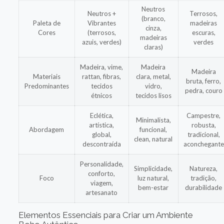
Neutros
Neutros +
Terrosos,
(branco,
Paleta de
Vibrantes
madeiras
cinza,
Cores
(terrosos,
escuras,
madeiras
azuis, verdes)
verdes
claras)
Madeira, vime,
Madeira
Madeira
Materiais
rattan, fibras,
clara, metal,
bruta, ferro,
Predominantes
tecidos
vidro,
pedra, couro
étnicos
tecidos lisos
Eclética,
Campestre,
Minimalista,
artística,
robusta,
Abordagem
funcional,
global,
tradicional,
clean, natural
descontraída
aconchegante
Personalidade,
Simplicidade,
Natureza,
conforto,
Foco
luz natural,
tradição,
viagem,
bem-estar
durabilidade
artesanato
Elementos Essenciais para Criar um Ambiente