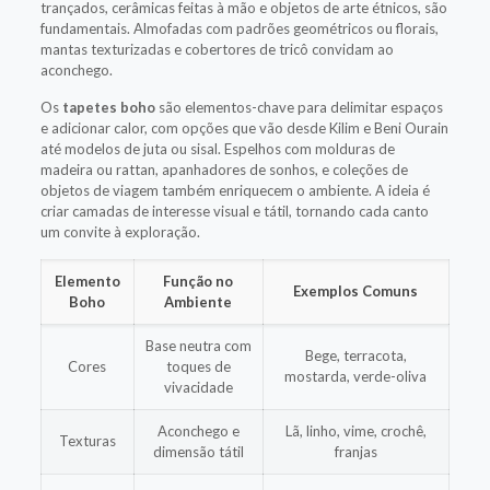
trançados, cerâmicas feitas à mão e objetos de arte étnicos, são
fundamentais. Almofadas com padrões geométricos ou florais,
mantas texturizadas e cobertores de tricô convidam ao
aconchego.
Os
tapetes boho
são elementos-chave para delimitar espaços
e adicionar calor, com opções que vão desde Kilim e Beni Ourain
até modelos de juta ou sisal. Espelhos com molduras de
madeira ou rattan, apanhadores de sonhos, e coleções de
objetos de viagem também enriquecem o ambiente. A ideia é
criar camadas de interesse visual e tátil, tornando cada canto
um convite à exploração.
Elemento
Função no
Exemplos Comuns
Boho
Ambiente
Base neutra com
Bege, terracota,
Cores
toques de
mostarda, verde-oliva
vivacidade
Aconchego e
Lã, linho, vime, crochê,
Texturas
dimensão tátil
franjas