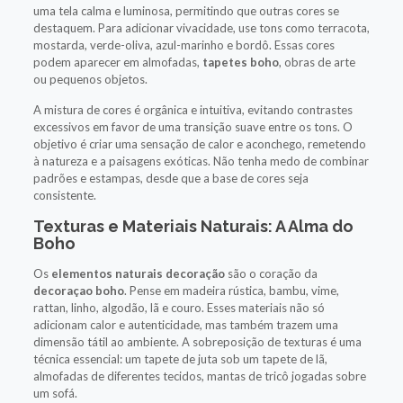
uma tela calma e luminosa, permitindo que outras cores se
destaquem. Para adicionar vivacidade, use tons como terracota,
mostarda, verde-oliva, azul-marinho e bordô. Essas cores
podem aparecer em almofadas,
tapetes boho
, obras de arte
ou pequenos objetos.
A mistura de cores é orgânica e intuitiva, evitando contrastes
excessivos em favor de uma transição suave entre os tons. O
objetivo é criar uma sensação de calor e aconchego, remetendo
à natureza e a paisagens exóticas. Não tenha medo de combinar
padrões e estampas, desde que a base de cores seja
consistente.
Texturas e Materiais Naturais: A Alma do
Boho
Os
elementos naturais decoração
são o coração da
decoraçao boho
. Pense em madeira rústica, bambu, vime,
rattan, linho, algodão, lã e couro. Esses materiais não só
adicionam calor e autenticidade, mas também trazem uma
dimensão tátil ao ambiente. A sobreposição de texturas é uma
técnica essencial: um tapete de juta sob um tapete de lã,
almofadas de diferentes tecidos, mantas de tricô jogadas sobre
um sofá.