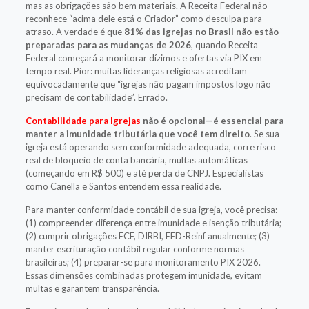
mas as obrigações são bem materiais. A Receita Federal não
reconhece “acima dele está o Criador” como desculpa para
atraso. A verdade é que
81% das igrejas no Brasil não estão
preparadas para as mudanças de 2026
, quando Receita
Federal começará a monitorar dízimos e ofertas via PIX em
tempo real. Pior: muitas lideranças religiosas acreditam
equivocadamente que “igrejas não pagam impostos logo não
precisam de contabilidade”. Errado.
Contabilidade para Igrejas
não é opcional—é essencial para
manter a imunidade tributária que você tem direito
. Se sua
igreja está operando sem conformidade adequada, corre risco
real de bloqueio de conta bancária, multas automáticas
(começando em R$ 500) e até perda de CNPJ. Especialistas
como Canella e Santos entendem essa realidade.
Para manter conformidade contábil de sua igreja, você precisa:
(1) compreender diferença entre imunidade e isenção tributária;
(2) cumprir obrigações ECF, DIRBI, EFD-Reinf anualmente; (3)
manter escrituração contábil regular conforme normas
brasileiras; (4) preparar-se para monitoramento PIX 2026.
Essas dimensões combinadas protegem imunidade, evitam
multas e garantem transparência.