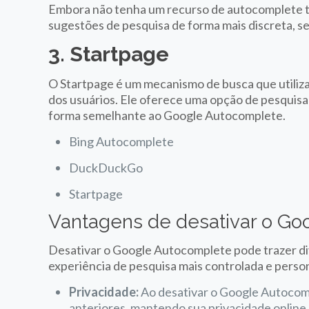
Embora não tenha um recurso de autocomplete 
sugestões de pesquisa de forma mais discreta, s
3. Startpage
O Startpage é um mecanismo de busca que utiliza
dos usuários. Ele oferece uma opção de pesquis
forma semelhante ao Google Autocomplete.
Bing Autocomplete
DuckDuckGo
Startpage
Vantagens de desativar o G
Desativar o Google Autocomplete pode trazer di
experiência de pesquisa mais controlada e perso
Privacidade:
Ao desativar o Google Autocomp
anteriores, mantendo sua privacidade online