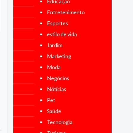
Educação
no Brasil e
no mundo.
Entretenimento
Nosso
objetivo é
Esportes
fornecer
notícias
estilo de vida
precisas,
imparciais
Jardim
e
atualizadas,
Marketing
abrangendo
uma ampla
Moda
gama de
categorias,
Negócios
incluindo
política,
Nótícias
economia,
tecnologia,
Pet
esportes,
cultura e
Saúde
muito mais.
Tecnologia
e