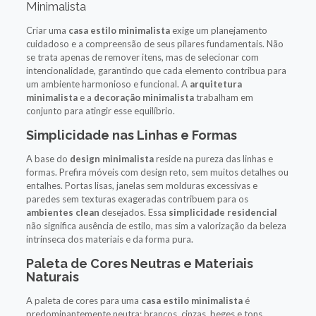
Minimalista
Criar uma
casa estilo minimalista
exige um planejamento
cuidadoso e a compreensão de seus pilares fundamentais. Não
se trata apenas de remover itens, mas de selecionar com
intencionalidade, garantindo que cada elemento contribua para
um ambiente harmonioso e funcional. A
arquitetura
minimalista
e a
decoração minimalista
trabalham em
conjunto para atingir esse equilíbrio.
Simplicidade nas Linhas e Formas
A base do
design minimalista
reside na pureza das linhas e
formas. Prefira móveis com design reto, sem muitos detalhes ou
entalhes. Portas lisas, janelas sem molduras excessivas e
paredes sem texturas exageradas contribuem para os
ambientes clean
desejados. Essa
simplicidade residencial
não significa ausência de estilo, mas sim a valorização da beleza
intrínseca dos materiais e da forma pura.
Paleta de Cores Neutras e Materiais
Naturais
A paleta de cores para uma
casa estilo minimalista
é
predominantemente neutra: brancos, cinzas, beges e tons