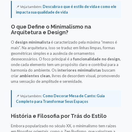
📌 Veja também:
Descubra o que é estilo de vida e como ele
impacta sua qualidade de vida
O que Define o Minimalismo na
Arquitetura e Design?
O
design minimalista
é caracterizado pela máxima “menos é
mais”. Na arquitetura, isso se traduz em linhas limpas, formas
geométricas simples e a ausência de ornamentos
desnecessários. O foco principal é a
funcionalidade no design
,
onde cada elemento tem um propósito claro e contribui para a
harmonia do ambiente. Os
interiores minimalistas
buscam
criar
ambientes clean
, livres de desordem visual, promovendo
uma sensação de amplitude e serenidade.
📌 Veja também:
Como Decorar Mesa de Canto: Guia
Completo para Transformar Seus Espaços
História e Filosofia por Trás do Estilo
Embora popularizado no século XX, o minimalismo tem raízes
em filosofias orientais, como o Zen Budismo, que valorizam a