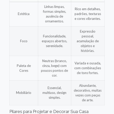
Linhas limpas,
Rico em detalhes,
formas simples,
Estética
padrões, texturas
ausência de
e cores vibrantes.
ornamentos.
Expressão
Funcionalidade,
pessoal,
Foco
espaços abertos,
acumulação de
serenidade.
objetos e
histórias.
Neutras (branco,
Variada e ousada,
Paleta de
cinza, bege) com
com combinações
Cores
poucos pontos de
de tons fortes.
cor.
Abundante,
Essencial,
decorativo, muitas
Mobiliário
multiuso, design
vezes com peças
simples.
de arte.
Pilares para Projetar e Decorar Sua Casa