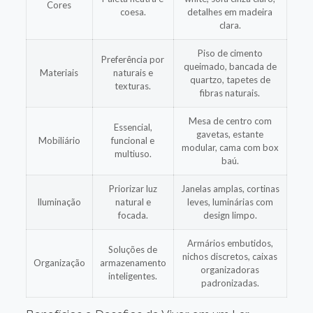
Cores
coesa.
detalhes em madeira
clara.
Piso de cimento
Preferência por
queimado, bancada de
Materiais
naturais e
quartzo, tapetes de
texturas.
fibras naturais.
Mesa de centro com
Essencial,
gavetas, estante
Mobiliário
funcional e
modular, cama com box
multiuso.
baú.
Priorizar luz
Janelas amplas, cortinas
Iluminação
natural e
leves, luminárias com
focada.
design limpo.
Armários embutidos,
Soluções de
nichos discretos, caixas
Organização
armazenamento
organizadoras
inteligentes.
padronizadas.