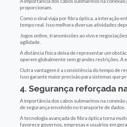
A importância dos cabos submarinos na conexão gl
proporcionam.
Como o sinal viaja por fibra óptica, a interação
tempo real. Isso melhora diversas atividades de
Jogos online, transmissões ao vivo e negociaçõe
agilidade.
A distância física deixa de representar um obstá
operem globalmente sem grandes restrições. A ex
Outra vantagem é a consistência do tempo de r
Isso garante maior precisão para sistemas que pr
4. Segurança reforçada n
A importância dos cabos submarinos na conexão g
de segurança envolvido no transporte de dados.
A tecnologia avançada de fibra óptica torna muito
favorece governos, empresas e usuários em gera