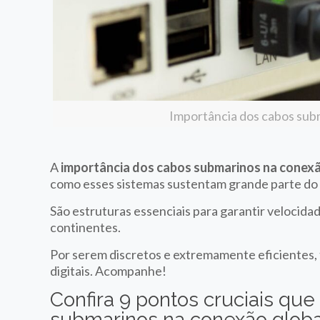
Importância dos cabos subm
A
importância dos cabos submarinos na conexã
como esses sistemas sustentam grande parte do 
São estruturas essenciais para garantir velocida
continentes.
Por serem discretos e extremamente eficientes
digitais. Acompanhe!
Confira 9 pontos cruciais qu
submarinos na conexão global