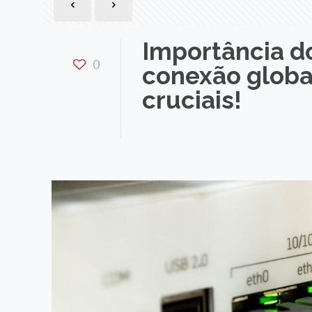
Importância d
0
conexão global
cruciais!