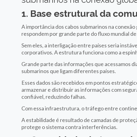
1. Base estrutural da com
A importância dos cabos submarinos na conexão g
respondem por grande parte do fluxo mundial de
Sem eles, a interligação entre países seria instá
corporativos. A estrutura funciona como a espinha
Grande parte das informações que acessamos dia
submarinos que ligam diferentes países.
Esses dados são recebidos em pontos estratégi
armazenar e distribuir as informações com segura
confiável, reduzindo falhas.
Com essa infraestrutura, o tráfego entre conti
A estabilidade é resultado de camadas de prote
protege o sistema contra interferências.