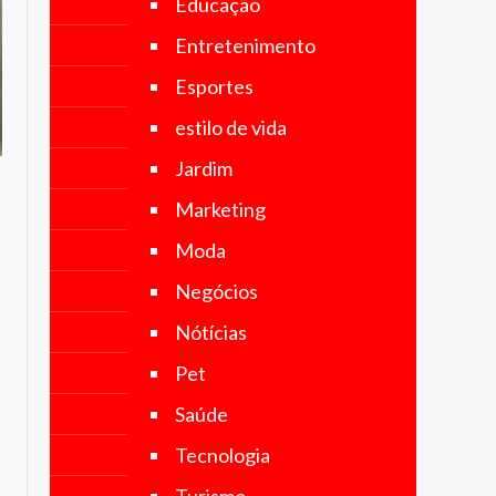
Educação
no Brasil e
no mundo.
Entretenimento
Nosso
objetivo é
Esportes
fornecer
notícias
estilo de vida
precisas,
imparciais
Jardim
e
atualizadas,
Marketing
abrangendo
uma ampla
Moda
gama de
categorias,
Negócios
incluindo
política,
Nótícias
economia,
tecnologia,
Pet
esportes,
s
cultura e
Saúde
muito mais.
Tecnologia