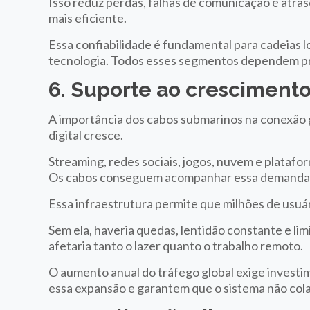
Isso reduz perdas, falhas de comunicação e atras
mais eficiente.
Essa confiabilidade é fundamental para cadeias lo
tecnologia. Todos esses segmentos dependem p
6. Suporte ao crescimento
A importância dos cabos submarinos na conexão g
digital cresce.
Streaming, redes sociais, jogos, nuvem e platafo
Os cabos conseguem acompanhar essa demanda 
Essa infraestrutura permite que milhões de usu
Sem ela, haveria quedas, lentidão constante e lim
afetaria tanto o lazer quanto o trabalho remoto.
O aumento anual do tráfego global exige inves
essa expansão e garantem que o sistema não col